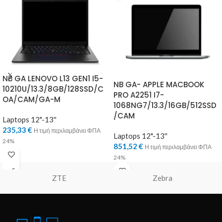
NB GA LENOVO L13 GEN1 I5-
NB GA- APPLE MACBOOK
10210U/13.3/8GB/128SSD/C
PRO A2251 I7-
OA/CAM/GA-M
1068NG7/13.3/16GB/512SSD
/CAM
Laptops 12"-13''
235,33
€
Η τιμή περιλαμβάνει ΦΠΑ
Laptops 12"-13''
24%
851,52
€
Η τιμή περιλαμβάνει ΦΠΑ
24%
ZTE
Zebra