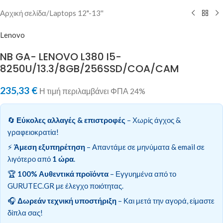
Αρχική σελίδα
/
Laptops 12"-13''
Lenovo
NB GA- LENOVO L380 I5-
8250U/13.3/8GB/256SSD/COA/CAM
235,33
€
Η τιμή περιλαμβάνει ΦΠΑ 24%
🔄
Εύκολες αλλαγές & επιστροφές
– Χωρίς άγχος &
γραφειοκρατία!
⚡
Άμεση εξυπηρέτηση
– Απαντάμε σε μηνύματα & email σε
λιγότερο από
1 ώρα
.
🏆
100% Αυθεντικά προϊόντα
– Εγγυημένα από το
GURUTEC.GR με έλεγχο ποιότητας.
🎧
Δωρεάν τεχνική υποστήριξη
– Και μετά την αγορά, είμαστε
δίπλα σας!