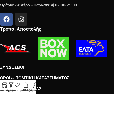
Ωράριο: Δευτέρα – Παρασκευή 09:00-21:00
Τρόποι Αποστολής
ΣΎΝΔΕΣΜΟΙ
ΌΡΟΙ & ΠΟΛΙΤΙΚΉ ΚΑΤΑΣΤΉΜΑΤΟΣ
ΤΟ NEWSLETTER ΜΑΣ
ατάστημα
Φίλτρα
Αγαπημένα
Ο λογαριασμός μου
Καλάθι
Copyright © 2025 GURUTEC.GR All rights reserved.