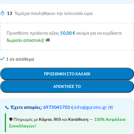
13
Τεμάχια πουλήθηκαν την τελευταία ώρα
Προσθέστε προϊόντα αξίας
50,00
€
ακόμα για να κερδίσετε
δωρεάν αποστολή!
🚚
1 σε απόθεμα
ΠΡΟΣΘΉΚΗ ΣΤΟ ΚΑΛΆΘΙ
ΑΠΌΚΤΗΣΕ ΤΟ
📞
Έχετε απορίες;
6973045703
ή
info@gurutec.gr
✉️
🛡️ Πληρωμές με
Κάρτα
,
IRIS
και
Κατάθεση
—
100% Ασφάλεια
Συναλλαγών!