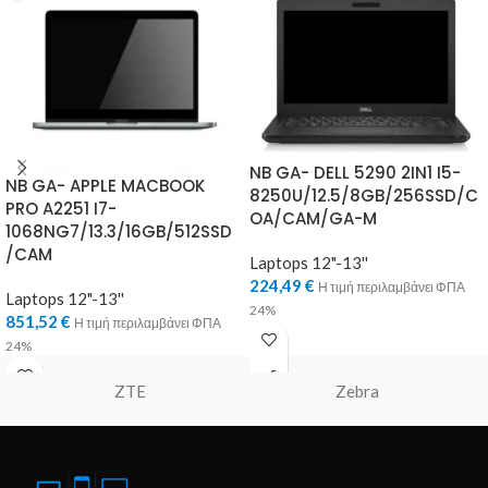
NB GA- DELL 5290 2IN1 I5-
NB GA- APPLE MACBOOK
8250U/12.5/8GB/256SSD/C
PRO A2251 I7-
OA/CAM/GA-M
1068NG7/13.3/16GB/512SSD
/CAM
Laptops 12"-13''
224,49
€
Η τιμή περιλαμβάνει ΦΠΑ
Laptops 12"-13''
24%
851,52
€
Η τιμή περιλαμβάνει ΦΠΑ
24%
ZTE
Zebra