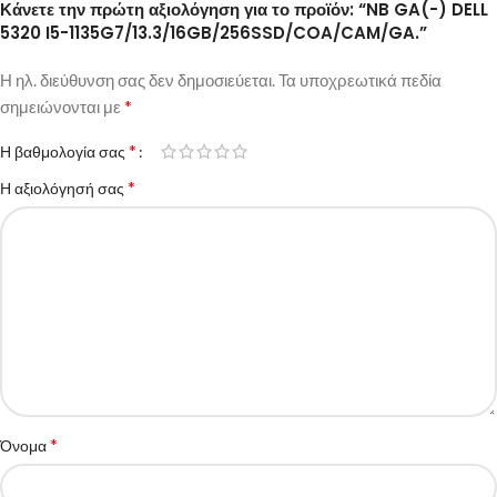
Κάνετε την πρώτη αξιολόγηση για το προϊόν: “NB GA(-) DELL
5320 I5-1135G7/13.3/16GB/256SSD/COA/CAM/GA.”
Η ηλ. διεύθυνση σας δεν δημοσιεύεται.
Τα υποχρεωτικά πεδία
*
σημειώνονται με
*
Η βαθμολογία σας
*
Η αξιολόγησή σας
*
Όνομα