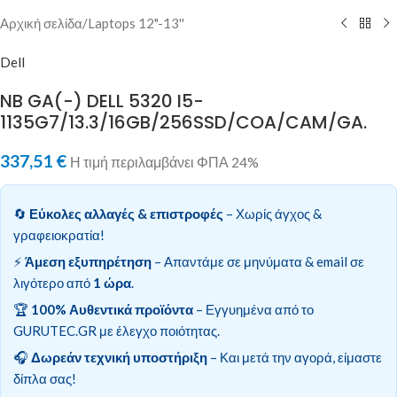
Αρχική σελίδα
/
Laptops 12"-13''
Dell
NB GA(-) DELL 5320 I5-
1135G7/13.3/16GB/256SSD/COA/CAM/GA.
337,51
€
Η τιμή περιλαμβάνει ΦΠΑ 24%
🔄
Εύκολες αλλαγές & επιστροφές
– Χωρίς άγχος &
γραφειοκρατία!
⚡
Άμεση εξυπηρέτηση
– Απαντάμε σε μηνύματα & email σε
λιγότερο από
1 ώρα
.
🏆
100% Αυθεντικά προϊόντα
– Εγγυημένα από το
GURUTEC.GR με έλεγχο ποιότητας.
🎧
Δωρεάν τεχνική υποστήριξη
– Και μετά την αγορά, είμαστε
δίπλα σας!