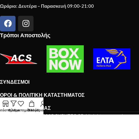
Ωράριο: Δευτέρα – Παρασκευή 09:00-21:00
Τρόποι Αποστολής
ΣΎΝΔΕΣΜΟΙ
ΌΡΟΙ & ΠΟΛΙΤΙΚΉ ΚΑΤΑΣΤΉΜΑΤΟΣ
ΤΟ NEWSLETTER ΜΑΣ
ατάστημα
Φίλτρα
Αγαπημένα
Ο λογαριασμός μου
Καλάθι
Copyright © 2025 GURUTEC.GR All rights reserved.