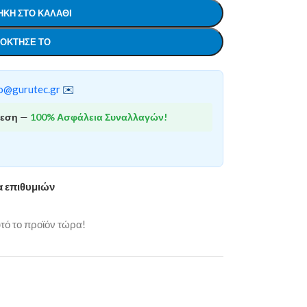
ΚΗ ΣΤΟ ΚΑΛΆΘΙ
ΌΚΤΗΣΕ ΤΟ
o@gurutec.gr
✉️
θεση
—
100% Ασφάλεια Συναλλαγών!
α επιθυμιών
ό το προϊόν τώρα!