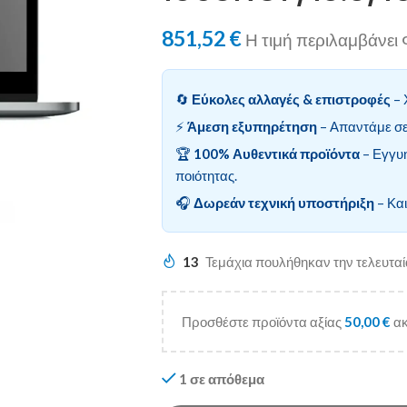
851,52
€
Η τιμή περιλαμβάνε
🔄
Εύκολες αλλαγές & επιστροφές
– 
⚡
Άμεση εξυπηρέτηση
– Απαντάμε σε
🏆
100% Αυθεντικά προϊόντα
– Εγγυ
ποιότητας.
🎧
Δωρεάν τεχνική υποστήριξη
– Και
13
Τεμάχια πουλήθηκαν την τελευτα
Προσθέστε προϊόντα αξίας
50,00
€
ακ
1 σε απόθεμα