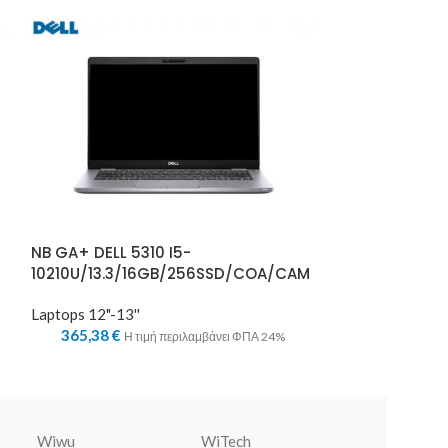
NB GA+ DELL 5310 I5-
NB GA+ DELL 53
10210U/13.3/16GB/256SSD/COA/CAM
10210U/13.3/
/GA.
Laptops 12"-13''
365,38
€
Laptops 12"-13''
Η τιμή περιλαμβάνει ΦΠΑ 24%
346,80
€
Η τ
Wiwu
WiTech
Warner Bros