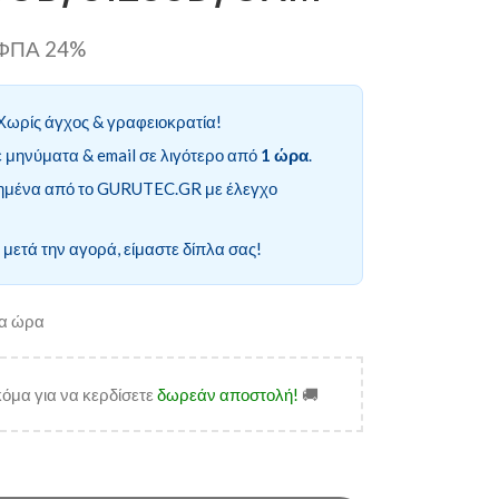
ι ΦΠΑ 24%
Χωρίς άγχος & γραφειοκρατία!
 μηνύματα & email σε λιγότερο από
1 ώρα
.
ημένα από το GURUTEC.GR με έλεγχο
 μετά την αγορά, είμαστε δίπλα σας!
ία ώρα
όμα για να κερδίσετε
δωρεάν αποστολή!
🚚