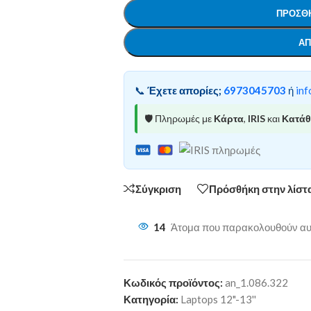
ΠΡΟΣΘΉ
ΑΠ
📞
Έχετε απορίες;
6973045703
ή
inf
🛡️ Πληρωμές με
Κάρτα
,
IRIS
και
Κατά
Σύγκριση
Πρόσθήκη στην λίστ
14
Άτομα που παρακολουθούν αυτ
Κωδικός προϊόντος:
an_1.086.322
Κατηγορία:
Laptops 12"-13''