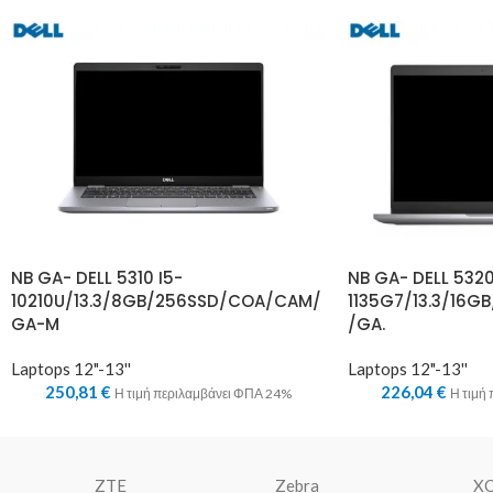
NB GA- DELL 5310 I5-
NB GA- DELL 5320
10210U/13.3/8GB/256SSD/COA/CAM/
1135G7/13.3/16
GA-M
/GA.
Laptops 12"-13''
Laptops 12"-13''
250,81
€
226,04
€
Η τιμή περιλαμβάνει ΦΠΑ 24%
Η τιμή
ZTE
Zebra
X