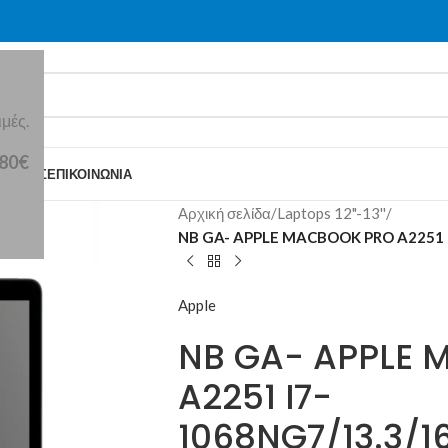
μές.
 80€
Ε ΕΜΆΣ
ΕΠΙΚΟΙΝΩΝΊΑ
Αρχική σελίδα
/
Laptops 12"-13''
/
NB GA- APPLE MACBOOK PRO A2251 
Apple
NB GA- APPLE 
A2251 I7-
1068NG7/13.3/