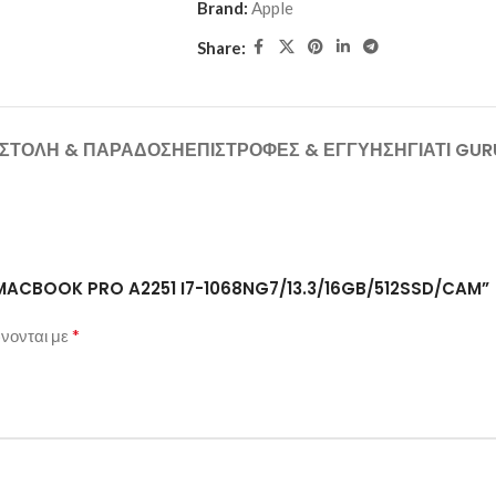
Brand:
Apple
Share:
ΣΤΟΛΉ & ΠΑΡΆΔΟΣΗ
ΕΠΙΣΤΡΟΦΈΣ & ΕΓΓΎΗΣΗ
ΓΙΑΤΊ GU
PLE MACBOOK PRO A2251 I7-1068NG7/13.3/16GB/512SSD/CAM”
*
νονται με