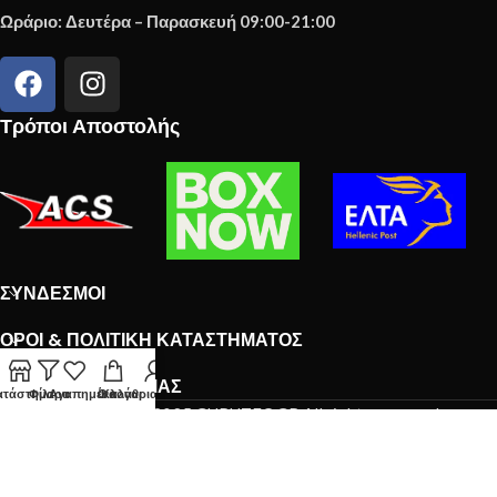
Ωράριο: Δευτέρα – Παρασκευή 09:00-21:00
Τρόποι Αποστολής
ΣΎΝΔΕΣΜΟΙ
ΌΡΟΙ & ΠΟΛΙΤΙΚΉ ΚΑΤΑΣΤΉΜΑΤΟΣ
ΤΟ NEWSLETTER ΜΑΣ
ατάστημα
Φίλτρα
Αγαπημένα
Ο λογαριασμός μου
Καλάθι
Copyright © 2025 GURUTEC.GR All rights reserved.