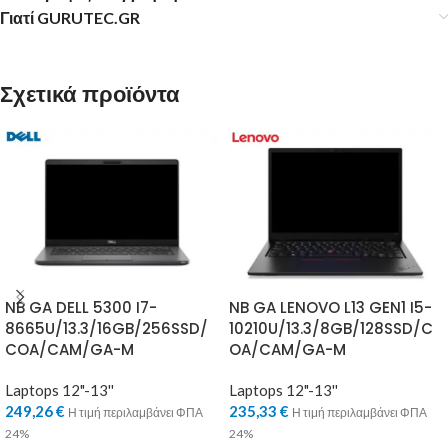
Γιατί GURUTEC.GR
Σχετικά προϊόντα
NB GA DELL 5300 I7-
NB GA LENOVO L13 GEN1 I5-
8665U/13.3/16GB/256SSD/
10210U/13.3/8GB/128SSD/C
COA/CAM/GA-M
OA/CAM/GA-M
Laptops 12"-13''
Laptops 12"-13''
249,26
€
235,33
€
Η τιμή περιλαμβάνει ΦΠΑ
Η τιμή περιλαμβάνει ΦΠΑ
24%
24%