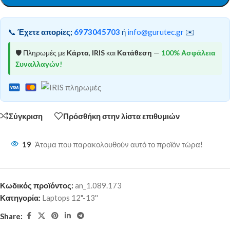
📞
Έχετε απορίες;
6973045703
ή
info@gurutec.gr
✉️
🛡️ Πληρωμές με
Κάρτα
,
IRIS
και
Κατάθεση
—
100% Ασφάλεια
Συναλλαγών!
Σύγκριση
Πρόσθήκη στην λίστα επιθυμιών
19
Άτομα που παρακολουθούν αυτό το προϊόν τώρα!
Κωδικός προϊόντος:
an_1.089.173
Κατηγορία:
Laptops 12"-13''
Share: