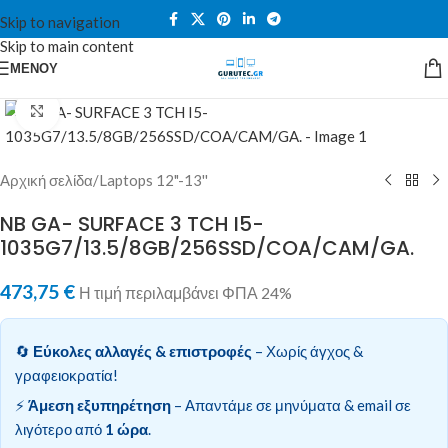
Skip to navigation
Skip to main content
ΜΕΝΟΎ
Κλικ για μεγέθυνση
Αρχική σελίδα
/
Laptops 12"-13''
NB GA- SURFACE 3 TCH I5-
1035G7/13.5/8GB/256SSD/COA/CAM/GA.
473,75
€
Η τιμή περιλαμβάνει ΦΠΑ 24%
🔄
Εύκολες αλλαγές & επιστροφές
– Χωρίς άγχος &
γραφειοκρατία!
⚡
Άμεση εξυπηρέτηση
– Απαντάμε σε μηνύματα & email σε
λιγότερο από
1 ώρα
.