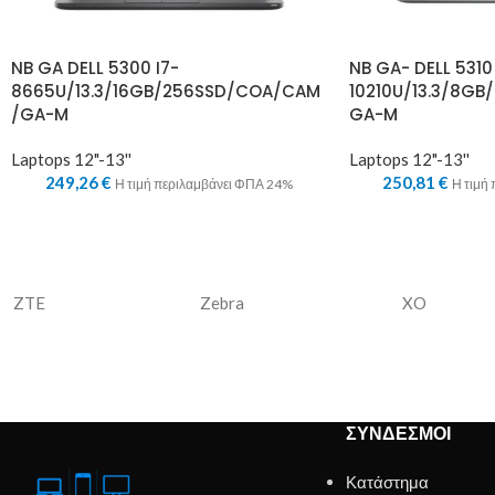
NB GA DELL 5300 I7-
NB GA- DELL 5310
8665U/13.3/16GB/256SSD/COA/CAM
10210U/13.3/8G
/GA-M
GA-M
Laptops 12"-13''
Laptops 12"-13''
249,26
€
250,81
€
Η τιμή περιλαμβάνει ΦΠΑ 24%
Η τιμή
ZTE
Zebra
XO
ΣΎΝΔΕΣΜΟΙ
Κατάστημα