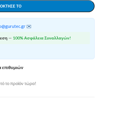
ΌΚΤΗΣΕ ΤΟ
o@gurutec.gr
✉️
θεση
—
100% Ασφάλεια Συναλλαγών!
α επιθυμιών
ό το προϊόν τώρα!