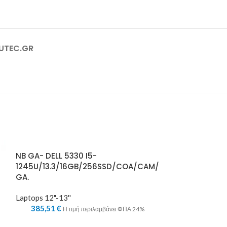
RUTEC.GR
NB GA- DELL 5330 I5-
1245U/13.3/16GB/256SSD/COA/CAM/
GA.
Laptops 12"-13''
385,51
€
Η τιμή περιλαμβάνει ΦΠΑ 24%