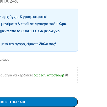
ι ΦΠΑ 24%
Χωρίς άγχος & γραφειοκρατία!
 μηνύματα & email σε λιγότερο από
1 ώρα
.
ημένα από το GURUTEC.GR με έλεγχο
 μετά την αγορά, είμαστε δίπλα σας!
ία ώρα
όμα για να κερδίσετε
δωρεάν αποστολή!
🚚
ΚΗ ΣΤΟ ΚΑΛΆΘΙ