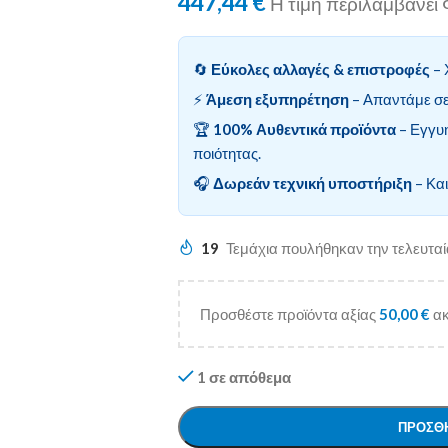
447,44
€
Η τιμή περιλαμβάνε
🔄
Εύκολες αλλαγές & επιστροφές
– 
⚡
Άμεση εξυπηρέτηση
– Απαντάμε σε
🏆
100% Αυθεντικά προϊόντα
– Εγγυ
ποιότητας.
🎧
Δωρεάν τεχνική υποστήριξη
– Και
19
Τεμάχια πουλήθηκαν την τελευτα
Προσθέστε προϊόντα αξίας
50,00
€
ακ
1 σε απόθεμα
ΠΡΟΣΘΉ