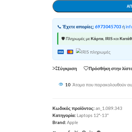
ΑΠ
📞
Έχετε απορίες;
6973045703
ή
inf
🛡️ Πληρωμές με
Κάρτα
,
IRIS
και
Κατά
Σύγκριση
Πρόσθήκη στην λίστ
10
Άτομα που παρακολουθούν αυτ
Κωδικός προϊόντος:
an_1.089.343
Κατηγορία:
Laptops 12"-13''
Brand:
Apple