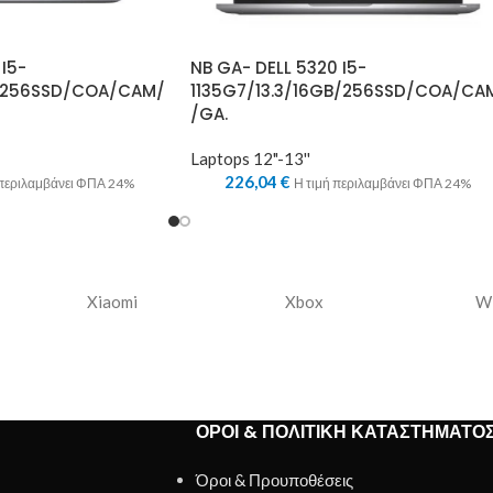
 I5-
NB GA- DELL 5320 I5-
B/256SSD/COA/CAM/
1135G7/13.3/16GB/256SSD/COA/CA
/GA.
Laptops 12"-13''
226,04
€
 περιλαμβάνει ΦΠΑ 24%
Η τιμή περιλαμβάνει ΦΠΑ 24%
Xiaomi
Xbox
W
ΌΡΟΙ & ΠΟΛΙΤΙΚΉ ΚΑΤΑΣΤΉΜΑΤΟ
Όροι & Προυποθέσεις