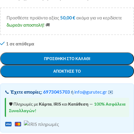
Προσθέστε προϊόντα αξίας
50,00
€
ακόμα για να κερδίσετε
δωρεάν αποστολή!
🚚
1 σε απόθεμα
ΠΡΟΣΘΉΚΗ ΣΤΟ ΚΑΛΆΘΙ
ΑΠΌΚΤΗΣΕ ΤΟ
📞
Έχετε απορίες;
6973045703
ή
info@gurutec.gr
✉️
🛡️ Πληρωμές με
Κάρτα
,
IRIS
και
Κατάθεση
—
100% Ασφάλεια
Συναλλαγών!