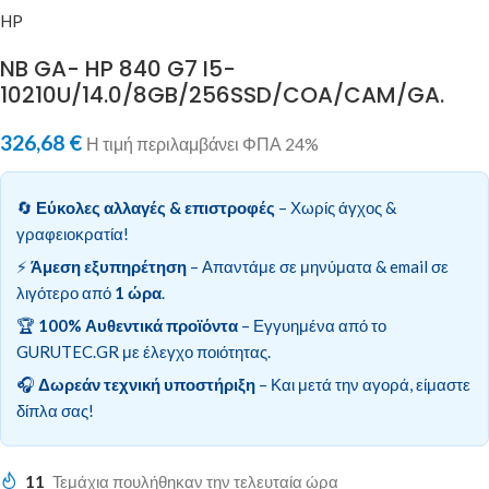
HP
NB GA- HP 840 G7 I5-
10210U/14.0/8GB/256SSD/COA/CAM/GA.
326,68
€
Η τιμή περιλαμβάνει ΦΠΑ 24%
🔄
Εύκολες αλλαγές & επιστροφές
– Χωρίς άγχος &
γραφειοκρατία!
⚡
Άμεση εξυπηρέτηση
– Απαντάμε σε μηνύματα & email σε
λιγότερο από
1 ώρα
.
🏆
100% Αυθεντικά προϊόντα
– Εγγυημένα από το
GURUTEC.GR με έλεγχο ποιότητας.
🎧
Δωρεάν τεχνική υποστήριξη
– Και μετά την αγορά, είμαστε
δίπλα σας!
11
Τεμάχια πουλήθηκαν την τελευταία ώρα