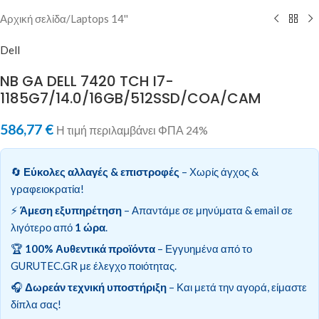
Αρχική σελίδα
/
Laptops 14''
Dell
NB GA DELL 7420 TCH I7-
1185G7/14.0/16GB/512SSD/COA/CAM
586,77
€
Η τιμή περιλαμβάνει ΦΠΑ 24%
🔄
Εύκολες αλλαγές & επιστροφές
– Χωρίς άγχος &
γραφειοκρατία!
⚡
Άμεση εξυπηρέτηση
– Απαντάμε σε μηνύματα & email σε
λιγότερο από
1 ώρα
.
🏆
100% Αυθεντικά προϊόντα
– Εγγυημένα από το
GURUTEC.GR με έλεγχο ποιότητας.
🎧
Δωρεάν τεχνική υποστήριξη
– Και μετά την αγορά, είμαστε
δίπλα σας!