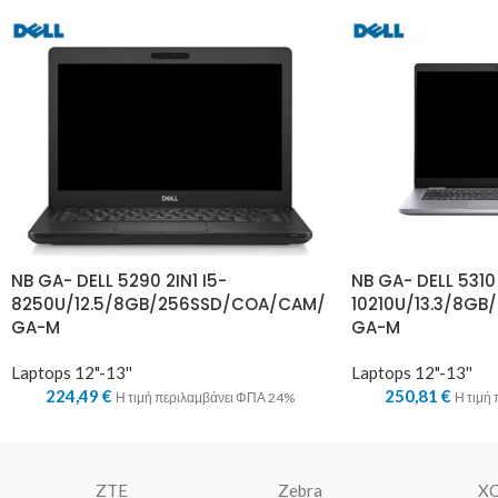
NB GA- DELL 5290 2IN1 I5-
NB GA- DELL 5310
8250U/12.5/8GB/256SSD/COA/CAM/
10210U/13.3/8G
GA-M
GA-M
Laptops 12"-13''
Laptops 12"-13''
224,49
€
250,81
€
Η τιμή περιλαμβάνει ΦΠΑ 24%
Η τιμή
ZTE
Zebra
X