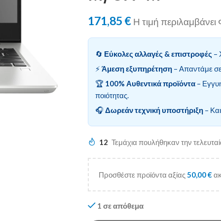
171,85
€
Η τιμή περιλαμβάνε
🔄
Εύκολες αλλαγές & επιστροφές
– 
⚡
Άμεση εξυπηρέτηση
– Απαντάμε σε
🏆
100% Αυθεντικά προϊόντα
– Εγγυ
ποιότητας.
🎧
Δωρεάν τεχνική υποστήριξη
– Και
12
Τεμάχια πουλήθηκαν την τελευτα
Προσθέστε προϊόντα αξίας
50,00
€
ακ
1 σε απόθεμα