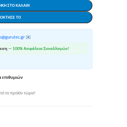
ΚΗ ΣΤΟ ΚΑΛΆΘΙ
ΌΚΤΗΣΕ ΤΟ
o@gurutec.gr
✉️
θεση
—
100% Ασφάλεια Συναλλαγών!
α επιθυμιών
ό το προϊόν τώρα!