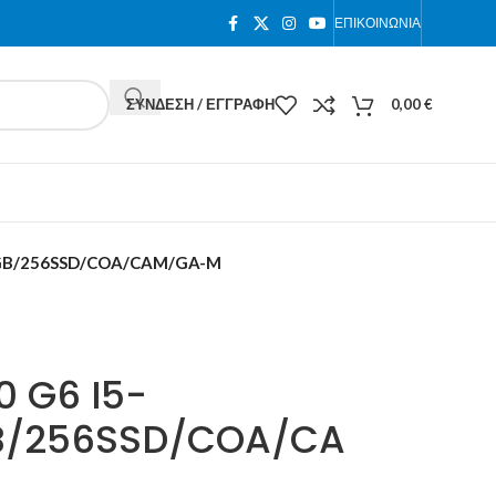
ΕΠΙΚΟΙΝΩΝΊΑ
ΣΎΝΔΕΣΗ / ΕΓΓΡΑΦΉ
0,00
€
/8GB/256SSD/COA/CAM/GA-M
0 G6 I5-
GB/256SSD/COA/CA