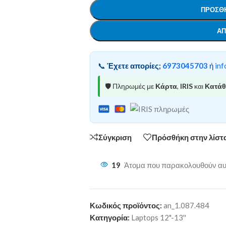
ΠΡΟΣΘΉ
ΑΠ
📞
Έχετε απορίες;
6973045703
ή
inf
🛡️ Πληρωμές με
Κάρτα
,
IRIS
και
Κατά
Σύγκριση
Πρόσθήκη στην λίστ
19
Άτομα που παρακολουθούν αυτ
Κωδικός προϊόντος:
an_1.087.484
Κατηγορία:
Laptops 12"-13''