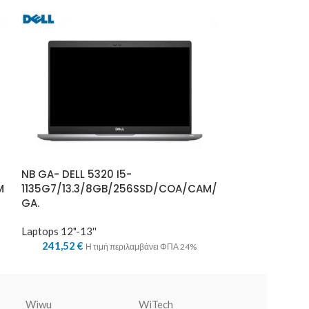
NB GA- DELL 5320 I5-
NB GA(-) LEN
M
1135G7/13.3/8GB/256SSD/COA/CAM/
I5-
GA.
8265U/13.3/
Laptops 12"-13''
Laptops 12"-13''
241,52
€
238,42
€
Η τιμή περιλαμβάνει ΦΠΑ 24%
Η τ
Wiwu
WiTech
Warner Bros