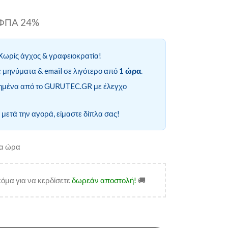
ι ΦΠΑ 24%
Χωρίς άγχος & γραφειοκρατία!
 μηνύματα & email σε λιγότερο από
1 ώρα
.
ημένα από το GURUTEC.GR με έλεγχο
 μετά την αγορά, είμαστε δίπλα σας!
ία ώρα
όμα για να κερδίσετε
δωρεάν αποστολή!
🚚