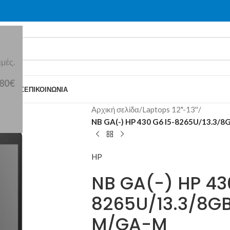
μές.
 80€
Ε ΕΜΆΣ
ΕΠΙΚΟΙΝΩΝΊΑ
Αρχική σελίδα
/
Laptops 12"-13''
/
NB GA(-) HP 430 G6 I5-8265U/13.3
HP
NB GA(-) HP 43
8265U/13.3/8
M/GA-M