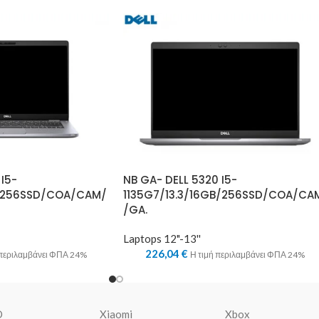
 I5-
NB GA- DELL 5320 I5-
B/256SSD/COA/CAM/
1135G7/13.3/16GB/256SSD/COA/CA
/GA.
Laptops 12"-13''
226,04
€
 περιλαμβάνει ΦΠΑ 24%
Η τιμή περιλαμβάνει ΦΠΑ 24%
O
Xiaomi
Xbox