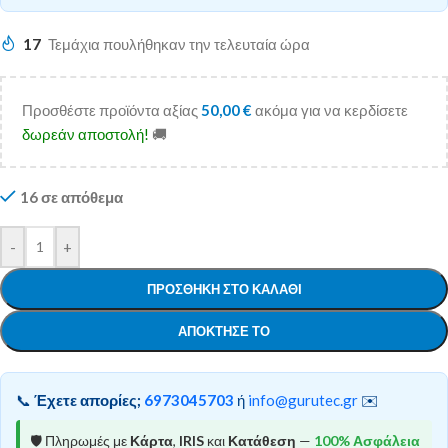
17
Τεμάχια πουλήθηκαν την τελευταία ώρα
Προσθέστε προϊόντα αξίας
50,00
€
ακόμα για να κερδίσετε
δωρεάν αποστολή!
🚚
16 σε απόθεμα
-
+
ΠΡΟΣΘΉΚΗ ΣΤΟ ΚΑΛΆΘΙ
ΑΠΌΚΤΗΣΕ ΤΟ
📞
Έχετε απορίες;
6973045703
ή
info@gurutec.gr
✉️
🛡️ Πληρωμές με
Κάρτα
,
IRIS
και
Κατάθεση
—
100% Ασφάλεια