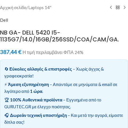
Αρχική σελίδα
/
Laptops 14''
Dell
NB GA- DELL 5420 I5-
1135G7/14.0/16GB/256SSD/COA/CAM/GA.
387,44
€
Η τιμή περιλαμβάνει ΦΠΑ 24%
🔄
Εύκολες αλλαγές & επιστροφές
– Χωρίς άγχος &
γραφειοκρατία!
⚡
Άμεση εξυπηρέτηση
– Απαντάμε σε μηνύματα & email σε
λιγότερο από
1 ώρα
.
🏆
100% Αυθεντικά προϊόντα
– Εγγυημένα από το
GURUTEC.GR με έλεγχο ποιότητας.
🎧
Δωρεάν τεχνική υποστήριξη
– Και μετά την αγορά, είμαστε
δίπλα σας!