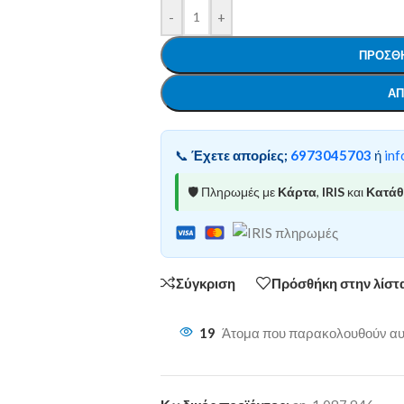
-
+
ΠΡΟΣΘΉ
ΑΠ
📞
Έχετε απορίες;
6973045703
ή
inf
🛡️ Πληρωμές με
Κάρτα
,
IRIS
και
Κατά
Σύγκριση
Πρόσθήκη στην λίστ
19
Άτομα που παρακολουθούν αυτ