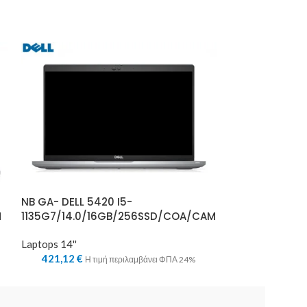
NB GA- DELL 5420 I5-
NB GA- LENOVO
M
1135G7/14.0/16GB/256SSD/COA/CAM
10210U/14.0/
Laptops 14''
Laptops 14''
421,12
€
343,71
€
Η τιμή περιλαμβάνει ΦΠΑ 24%
Η τ