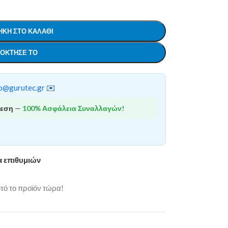
ΚΗ ΣΤΟ ΚΑΛΆΘΙ
ΌΚΤΗΣΕ ΤΟ
o@gurutec.gr
✉️
θεση
—
100% Ασφάλεια Συναλλαγών!
α επιθυμιών
ό το προϊόν τώρα!