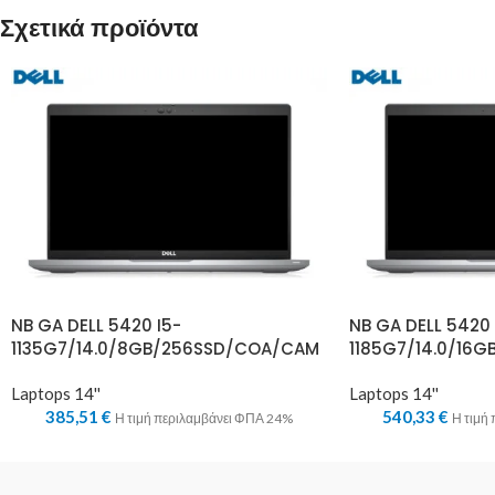
Σχετικά προϊόντα
NB GA DELL 5420 I5-
NB GA DELL 5420 
1135G7/14.0/8GB/256SSD/COA/CAM
1185G7/14.0/16
Laptops 14''
Laptops 14''
385,51
€
540,33
€
Η τιμή περιλαμβάνει ΦΠΑ 24%
Η τιμή