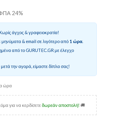
ι ΦΠΑ 24%
Χωρίς άγχος & γραφειοκρατία!
 μηνύματα & email σε λιγότερο από
1 ώρα
.
ημένα από το GURUTEC.GR με έλεγχο
 μετά την αγορά, είμαστε δίπλα σας!
ία ώρα
όμα για να κερδίσετε
δωρεάν αποστολή!
🚚