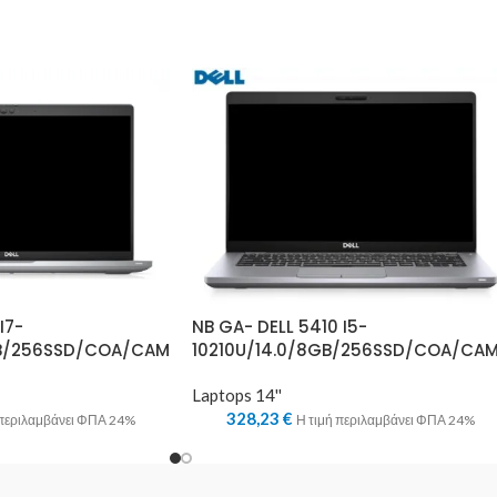
I7-
NB GA- DELL 5410 I5-
GB/256SSD/COA/CAM
10210U/14.0/8GB/256SSD/COA/CA
Laptops 14''
328,23
€
 περιλαμβάνει ΦΠΑ 24%
Η τιμή περιλαμβάνει ΦΠΑ 24%