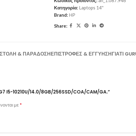
Κωδικός προϊόντος:
an_1.087.946
Κατηγορία:
Laptops 14''
Brand:
HP
Share:
ΣΤΟΛΉ & ΠΑΡΆΔΟΣΗ
ΕΠΙΣΤΡΟΦΈΣ & ΕΓΓΎΗΣΗ
ΓΙΑΤΊ GU
40 G7 I5-10210U/14.0/8GB/256SSD/COA/CAM/GA.”
*
νονται με