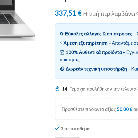
337,51
€
Η τιμή περιλαμβάνε
🔄
Εύκολες αλλαγές & επιστροφές
– 
⚡
Άμεση εξυπηρέτηση
– Απαντάμε σε
🏆
100% Αυθεντικά προϊόντα
– Εγγυ
ποιότητας.
🎧
Δωρεάν τεχνική υποστήριξη
– Και
14
Τεμάχια πουλήθηκαν την τελευτα
Προσθέστε προϊόντα αξίας
50,00
€
ακ
3 σε απόθεμα