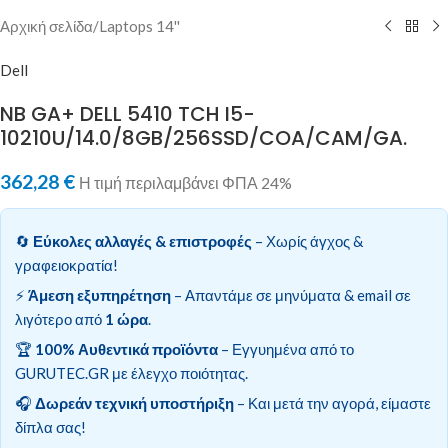
Αρχική σελίδα
/
Laptops 14''
Dell
NB GA+ DELL 5410 TCH I5-
10210U/14.0/8GB/256SSD/COA/CAM/GA.
362,28
€
Η τιμή περιλαμβάνει ΦΠΑ 24%
🔄
Εύκολες αλλαγές & επιστροφές
– Χωρίς άγχος &
γραφειοκρατία!
⚡
Άμεση εξυπηρέτηση
– Απαντάμε σε μηνύματα & email σε
λιγότερο από
1 ώρα
.
🏆
100% Αυθεντικά προϊόντα
– Εγγυημένα από το
GURUTEC.GR με έλεγχο ποιότητας.
🎧
Δωρεάν τεχνική υποστήριξη
– Και μετά την αγορά, είμαστε
δίπλα σας!