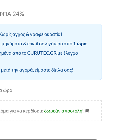
ι ΦΠΑ 24%
Χωρίς άγχος & γραφειοκρατία!
 μηνύματα & email σε λιγότερο από
1 ώρα
.
ημένα από το GURUTEC.GR με έλεγχο
 μετά την αγορά, είμαστε δίπλα σας!
ία ώρα
όμα για να κερδίσετε
δωρεάν αποστολή!
🚚