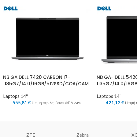
NB GA DELL 7420 CARBON I7-
NB GA- DELL 5420
1185G7/14.0/16GB/512SSD/COA/CAM
1135G7/14.0/16
Laptops 14''
Laptops 14''
555,81
€
421,12
€
Η τιμή περιλαμβάνει ΦΠΑ 24%
Η τιμή
ZTE
Zebra
X