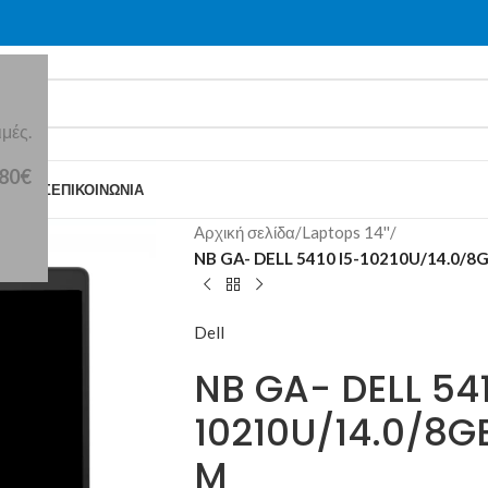
μές.
 80€
Ε ΕΜΆΣ
ΕΠΙΚΟΙΝΩΝΊΑ
Αρχική σελίδα
/
Laptops 14''
/
NB GA- DELL 5410 I5-10210U/14.0/
Dell
NB GA- DELL 541
10210U/14.0/8
M