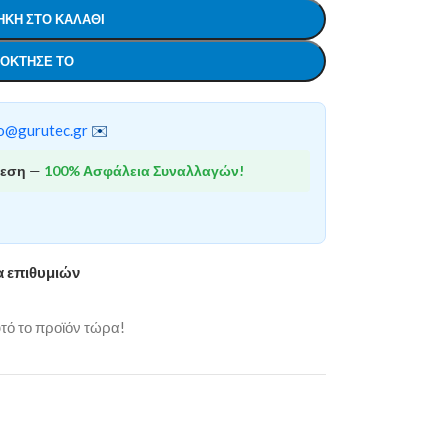
ΚΗ ΣΤΟ ΚΑΛΆΘΙ
ΌΚΤΗΣΕ ΤΟ
o@gurutec.gr
✉️
θεση
—
100% Ασφάλεια Συναλλαγών!
α επιθυμιών
ό το προϊόν τώρα!