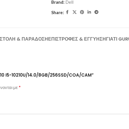
Brand:
Dell
Share:
ΣΤΟΛΉ & ΠΑΡΆΔΟΣΗ
ΕΠΙΣΤΡΟΦΈΣ & ΕΓΓΎΗΣΗ
ΓΙΑΤΊ GU
 5410 I5-10210U/14.0/8GB/256SSD/COA/CAM”
*
νονται με