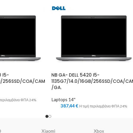
 I5-
NB GA- DELL 5420 I5-
GB/256SSD/COA/CAM
1135G7/14.0/16GB/256SSD/COA/CA
/GA.
Laptops 14''
 περιλαμβάνει ΦΠΑ 24%
387,44
€
Η τιμή περιλαμβάνει ΦΠΑ 24%
O
Xiaomi
Xbox