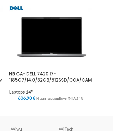
NB GA- DELL 7420 I7-
NB GA- LENOVO
M
1185G7/14.0/32GB/512SSD/COA/CAM
10210U/14.0/
Laptops 14''
Laptops 14''
606,90
€
343,71
€
Η τιμή περιλαμβάνει ΦΠΑ 24%
Η τ
Wiwu
WiTech
Warner Bros