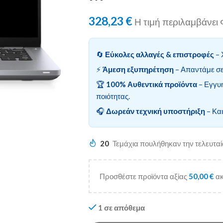
328,23
€
Η τιμή περιλαμβάνε
🔄
Εύκολες αλλαγές & επιστροφές
– 
⚡
Άμεση εξυπηρέτηση
– Απαντάμε σε
🏆
100% Αυθεντικά προϊόντα
– Εγγυ
ποιότητας.
🎧
Δωρεάν τεχνική υποστήριξη
– Και
20
Τεμάχια πουλήθηκαν την τελευτα
Προσθέστε προϊόντα αξίας
50,00
€
ακ
1 σε απόθεμα