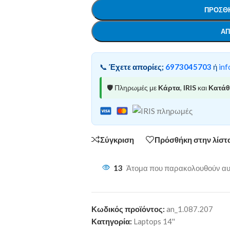
ΠΡΟΣΘΉ
ΑΠ
📞
Έχετε απορίες;
6973045703
ή
inf
🛡️ Πληρωμές με
Κάρτα
,
IRIS
και
Κατά
Σύγκριση
Πρόσθήκη στην λίστ
13
Άτομα που παρακολουθούν αυτ
Κωδικός προϊόντος:
an_1.087.207
Κατηγορία:
Laptops 14''