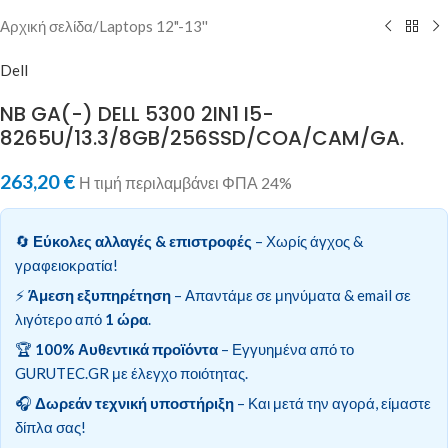
Αρχική σελίδα
/
Laptops 12"-13''
Dell
NB GA(-) DELL 5300 2IN1 I5-
8265U/13.3/8GB/256SSD/COA/CAM/GA.
263,20
€
Η τιμή περιλαμβάνει ΦΠΑ 24%
🔄
Εύκολες αλλαγές & επιστροφές
– Χωρίς άγχος &
γραφειοκρατία!
⚡
Άμεση εξυπηρέτηση
– Απαντάμε σε μηνύματα & email σε
λιγότερο από
1 ώρα
.
🏆
100% Αυθεντικά προϊόντα
– Εγγυημένα από το
GURUTEC.GR με έλεγχο ποιότητας.
🎧
Δωρεάν τεχνική υποστήριξη
– Και μετά την αγορά, είμαστε
δίπλα σας!