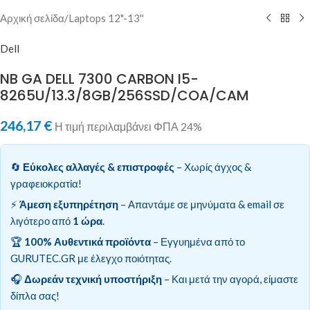
Αρχική σελίδα
/
Laptops 12"-13''
Dell
NB GA DELL 7300 CARBON I5-
8265U/13.3/8GB/256SSD/COA/CAM
246,17
€
Η τιμή περιλαμβάνει ΦΠΑ 24%
🔄
Εύκολες αλλαγές & επιστροφές
– Χωρίς άγχος &
γραφειοκρατία!
⚡
Άμεση εξυπηρέτηση
– Απαντάμε σε μηνύματα & email σε
λιγότερο από
1 ώρα
.
🏆
100% Αυθεντικά προϊόντα
– Εγγυημένα από το
GURUTEC.GR με έλεγχο ποιότητας.
🎧
Δωρεάν τεχνική υποστήριξη
– Και μετά την αγορά, είμαστε
δίπλα σας!