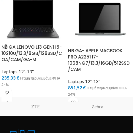
NB GA LENOVO L13 GEN1 I5-
NB GA- APPLE MACBOOK
10210U/13.3/8GB/128SSD/C
PRO A2251 I7-
OA/CAM/GA-M
1068NG7/13.3/16GB/512SSD
/CAM
Laptops 12"-13''
235,33
€
Η τιμή περιλαμβάνει ΦΠΑ
Laptops 12"-13''
24%
851,52
€
Η τιμή περιλαμβάνει ΦΠΑ
24%
ZTE
Zebra