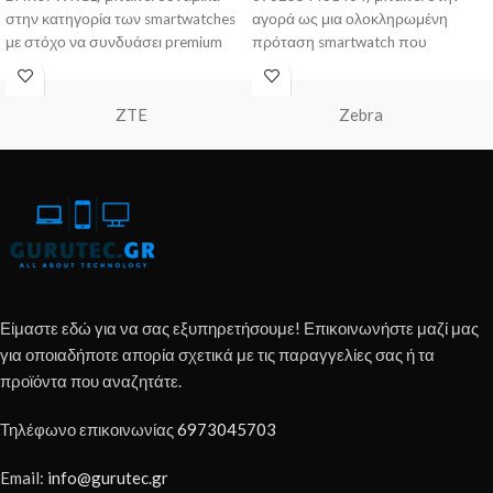
στην κατηγορία των smartwatches
αγορά ως μια ολοκληρωμένη
με στόχο να συνδυάσει premium
πρόταση smartwatch που
υλικά, πλούσιες λειτουργίες
συνδυάζει premium οθόνη,
πλούσιες
ZTE
Zebra
Είμαστε εδώ για να σας εξυπηρετήσουμε! Επικοινωνήστε μαζί μας
για οποιαδήποτε απορία σχετικά με τις παραγγελίες σας ή τα
προϊόντα που αναζητάτε.
Τηλέφωνο επικοινωνίας
6973045703
Email:
info@gurutec.gr