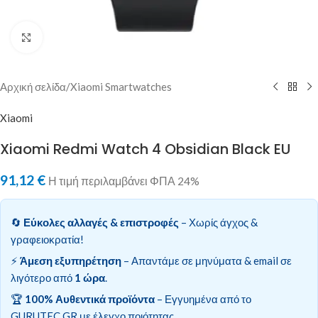
Κλικ για μεγέθυνση
Αρχική σελίδα
/
Xiaomi Smartwatches
Xiaomi
Xiaomi Redmi Watch 4 Obsidian Black EU
91,12
€
Η τιμή περιλαμβάνει ΦΠΑ 24%
🔄
Εύκολες αλλαγές & επιστροφές
– Χωρίς άγχος &
γραφειοκρατία!
⚡
Άμεση εξυπηρέτηση
– Απαντάμε σε μηνύματα & email σε
λιγότερο από
1 ώρα
.
🏆
100% Αυθεντικά προϊόντα
– Εγγυημένα από το
GURUTEC.GR με έλεγχο ποιότητας.