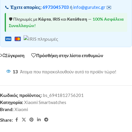
📞
Έχετε απορίες;
6973045703
ή
info@gurutec.gr
✉️
🛡️ Πληρωμές με
Κάρτα
,
IRIS
και
Κατάθεση
—
100% Ασφάλεια
Συναλλαγών!
Σύγκριση
Πρόσθήκη στην λίστα επιθυμιών
13
Άτομα που παρακολουθούν αυτό το προϊόν τώρα!
Κωδικός προϊόντος:
bs_6941812756201
Κατηγορία:
Xiaomi Smartwatches
Brand:
Xiaomi
Share: