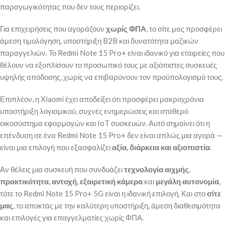
παραγωγικότητας που δεν τους περιορίζει.
Για επιχειρήσεις που αγοράζουν
χωρίς ΦΠΑ
, το
σίτε μας
προσφέρει
άμεση τιμολόγηση, υποστήριξη B2B και δυνατότητα μαζικών
παραγγελιών. Το Redmi Note 15 Pro+ είναι ιδανικό για εταιρείες που
θέλουν να εξοπλίσουν το προσωπικό τους με αξιόπιστες συσκευές
υψηλής απόδοσης, χωρίς να επιβαρύνουν τον προϋπολογισμό τους.
Επιπλέον, η Xiaomi έχει αποδείξει ότι προσφέρει μακροχρόνια
υποστήριξη λογισμικού, συχνές ενημερώσεις και σταθερό
οικοσύστημα εφαρμογών και IoT συσκευών. Αυτό σημαίνει ότι η
επένδυση σε ένα Redmi Note 15 Pro+ δεν είναι απλώς μια αγορά —
είναι μια επιλογή που εξασφαλίζει
αξία, διάρκεια και αξιοπιστία
.
Αν θέλεις μια συσκευή που συνδυάζει
τεχνολογία αιχμής
,
πρακτικότητα
,
αντοχή
,
εξαιρετική κάμερα
και
μεγάλη αυτονομία
,
τότε το Redmi Note 15 Pro+ 5G είναι η ιδανική επιλογή. Και στο
σίτε
μας
, το αποκτάς με την καλύτερη υποστήριξη, άμεση διαθεσιμότητα
και επιλογές για επαγγελματίες χωρίς ΦΠΑ.