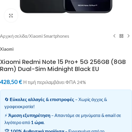
Κλικ για μεγέθυνση
Αρχική σελίδα
/
Xiaomi Smartphones
Xiaomi
Xiaomi Redmi Note 15 Pro+ 5G 256GB (8GB
Ram) Dual-Sim Midnight Black EU
428,50
€
Η τιμή περιλαμβάνει ΦΠΑ 24%
🔄
Εύκολες αλλαγές & επιστροφές
– Χωρίς άγχος &
γραφειοκρατία!
⚡
Άμεση εξυπηρέτηση
– Απαντάμε σε μηνύματα & email σε
λιγότερο από
1 ώρα
.
🏆
100% Αυθεντικά προϊόντα
– Εγγυημένα από το