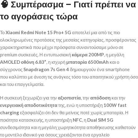
🧠
Συμπέρασμα – Γιατί πρέπει να
το αγοράσεις τώρα
Το
Xiaomi Redmi Note 15 Pro+ 5G
αποτελεί μια από τις πιο
ολοκληρωμένες προτάσεις της μεσαίας κατηγορίας, προσφέροντας
χαρακτηριστικά που μέχρι πρόσφατα συναντούσαμε μόνο σε
premium συσκευές. Η εντυπωσιακή
κάμερα 200MP
, η μεγάλη
AMOLED οθόνη 6.83”
, η ισχυρή
μπαταρία 6500mAh
και ο
σύγχρονος
Snapdragon 7s Gen 4
δημιουργούν ένα smartphone
που καλύπτει με άνεση τις ανάγκες τόσο του απαιτητικού χρήστη όσο
και του επαγγελματία.
Η συσκευή ξεχωρίζει για την
αξιοπιστία
, την
απόδοση
και την
ενεργειακή αποδοτικότητα
της, ενώ η υποστήριξη
100W fast
charging
εξασφαλίζει ότι δεν θα μείνεις ποτέ χωρίς μπαταρία. Η
ποιότητα κατασκευής, η υποστήριξη
NFC
, η
Dual SIM 5G
συνδεσιμότητα και η μεγάλη χωρητικότητα αποθήκευσης καθιστούν
το μοντέλο ιδανικό για όσους χρειάζονται ένα εργαλείο