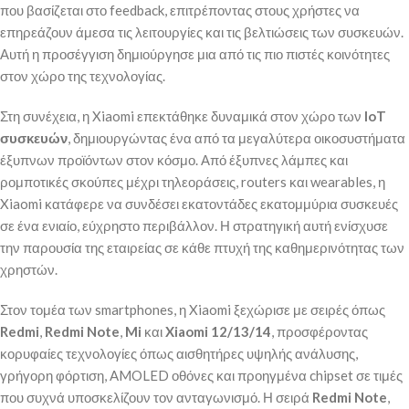
που βασίζεται στο feedback, επιτρέποντας στους χρήστες να
επηρεάζουν άμεσα τις λειτουργίες και τις βελτιώσεις των συσκευών.
Αυτή η προσέγγιση δημιούργησε μια από τις πιο πιστές κοινότητες
στον χώρο της τεχνολογίας.
Στη συνέχεια, η Xiaomi επεκτάθηκε δυναμικά στον χώρο των
IoT
συσκευών
, δημιουργώντας ένα από τα μεγαλύτερα οικοσυστήματα
έξυπνων προϊόντων στον κόσμο. Από έξυπνες λάμπες και
ρομποτικές σκούπες μέχρι τηλεοράσεις, routers και wearables, η
Xiaomi κατάφερε να συνδέσει εκατοντάδες εκατομμύρια συσκευές
σε ένα ενιαίο, εύχρηστο περιβάλλον. Η στρατηγική αυτή ενίσχυσε
την παρουσία της εταιρείας σε κάθε πτυχή της καθημερινότητας των
χρηστών.
Στον τομέα των smartphones, η Xiaomi ξεχώρισε με σειρές όπως
Redmi
,
Redmi Note
,
Mi
και
Xiaomi 12/13/14
, προσφέροντας
κορυφαίες τεχνολογίες όπως αισθητήρες υψηλής ανάλυσης,
γρήγορη φόρτιση, AMOLED οθόνες και προηγμένα chipset σε τιμές
που συχνά υποσκελίζουν τον ανταγωνισμό. Η σειρά
Redmi Note
,