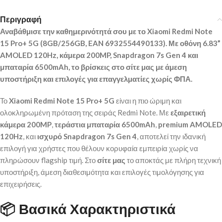
Περιγραφή
Αναβάθμισε την καθημερινότητά σου με το Xiaomi Redmi Note
15 Pro+ 5G (8GB/256GB, EAN 6932554490133). Με οθόνη 6.83”
AMOLED 120Hz, κάμερα 200MP, Snapdragon 7s Gen 4 και
μπαταρία 6500mAh, το βρίσκεις στο
σίτε μας
με άμεση
υποστήριξη και επιλογές για επαγγελματίες χωρίς ΦΠΑ.
Το
Xiaomi Redmi Note 15 Pro+ 5G
είναι η πιο ώριμη και
ολοκληρωμένη πρόταση της σειράς Redmi Note. Με
εξαιρετική
κάμερα 200MP
,
τεράστια μπαταρία 6500mAh
,
premium AMOLED
120Hz
, και
ισχυρό Snapdragon 7s Gen 4
, αποτελεί την ιδανική
επιλογή για χρήστες που θέλουν κορυφαία εμπειρία χωρίς να
πληρώσουν flagship τιμή. Στο
σίτε μας
το αποκτάς με πλήρη τεχνική
υποστήριξη, άμεση διαθεσιμότητα και επιλογές τιμολόγησης για
επιχειρήσεις.
📦
Βασικά Χαρακτηριστικά