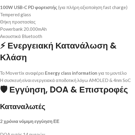
100W USB‑C PD φορτιστής
(για πλήρη αξιοποίηση fast charge)
Tempered glass
Θήκη προστασίας
Powerbank 20.000mAh
Ακουστικά Bluetooth
⚡
Ενεργειακή Κατανάλωση &
Κλάση
Το Movertix αναφέρει
Energy class information
για το μοντέλο
Η συσκευή είναι ενεργειακά αποδοτική λόγω AMOLED & 4nm SoC
🛡️
Εγγύηση, DOA & Επιστροφές
Καταναλωτές
2 χρόνια νόμιμη εγγύηση ΕΕ
DOA εντός 14 ημερών