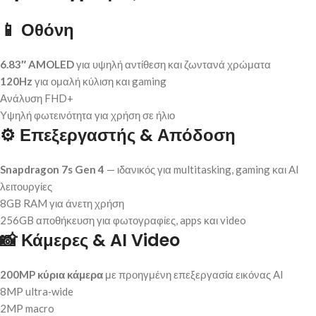
📱 Οθόνη
6.83″ AMOLED
για υψηλή αντίθεση και ζωντανά χρώματα
120Hz
για ομαλή κύλιση και gaming
Ανάλυση FHD+
Υψηλή φωτεινότητα για χρήση σε ήλιο
⚙️ Επεξεργαστής & Απόδοση
Snapdragon 7s Gen 4
— ιδανικός για multitasking, gaming και AI
λειτουργίες
8GB RAM για άνετη χρήση
256GB αποθήκευση για φωτογραφίες, apps και video
📸 Κάμερες & AI Video
200MP κύρια κάμερα
με προηγμένη επεξεργασία εικόνας AI
8MP ultra‑wide
2MP macro