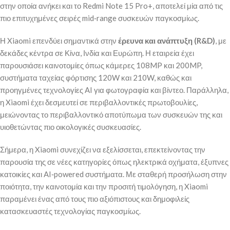
στην οποία ανήκει και το Redmi Note 15 Pro+, αποτελεί μία από τις
πιο επιτυχημένες σειρές mid‑range συσκευών παγκοσμίως.
Η Xiaomi επενδύει σημαντικά στην
έρευνα και ανάπτυξη (R&D)
, με
δεκάδες κέντρα σε Κίνα, Ινδία και Ευρώπη. Η εταιρεία έχει
παρουσιάσει καινοτομίες όπως κάμερες 108MP και 200MP,
συστήματα ταχείας φόρτισης 120W και 210W, καθώς και
προηγμένες τεχνολογίες AI για φωτογραφία και βίντεο. Παράλληλα,
η Xiaomi έχει δεσμευτεί σε περιβαλλοντικές πρωτοβουλίες,
μειώνοντας το περιβαλλοντικό αποτύπωμα των συσκευών της και
υιοθετώντας πιο οικολογικές συσκευασίες.
Σήμερα, η Xiaomi συνεχίζει να εξελίσσεται, επεκτείνοντας την
παρουσία της σε νέες κατηγορίες όπως ηλεκτρικά οχήματα, έξυπνες
κατοικίες και AI‑powered συστήματα. Με σταθερή προσήλωση στην
ποιότητα, την καινοτομία και την προσιτή τιμολόγηση, η Xiaomi
παραμένει ένας από τους πιο αξιόπιστους και δημοφιλείς
κατασκευαστές τεχνολογίας παγκοσμίως.