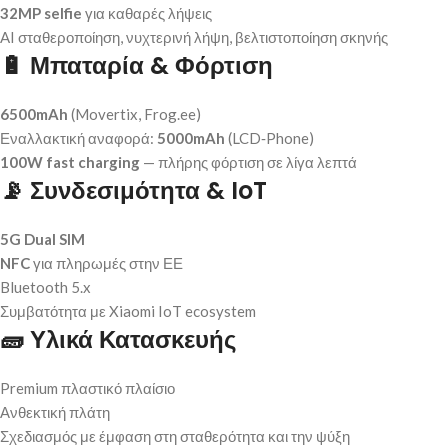
32MP selfie
για καθαρές λήψεις
AI σταθεροποίηση, νυχτερινή λήψη, βελτιστοποίηση σκηνής
🔋 Μπαταρία & Φόρτιση
6500mAh
(Movertix, Frog.ee)
Εναλλακτική αναφορά:
5000mAh
(LCD‑Phone)
100W fast charging
— πλήρης φόρτιση σε λίγα λεπτά
📡 Συνδεσιμότητα & IoT
5G Dual SIM
NFC
για πληρωμές στην ΕΕ
Bluetooth 5.x
Συμβατότητα με Xiaomi IoT ecosystem
🧱 Υλικά Κατασκευής
Premium πλαστικό πλαίσιο
Ανθεκτική πλάτη
Σχεδιασμός με έμφαση στη σταθερότητα και την ψύξη