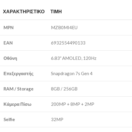
ΧΑΡΑΚΤΗΡΙΣΤΙΚΌ
ΤΙΜΉ
MPN
MZB0MI4EU
EAN
6932554490133
Οθόνη
6.83″ AMOLED, 120Hz
Επεξεργαστής
Snapdragon 7s Gen 4
RAM / Storage
8GB / 256GB
Κάμερα Πίσω
200MP + 8MP + 2MP
Selfie
32MP