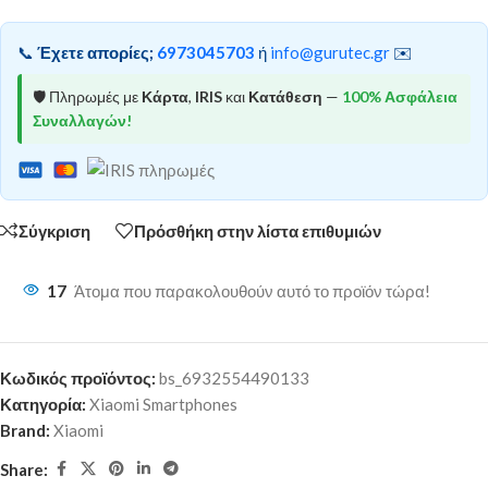
📞
Έχετε απορίες;
6973045703
ή
info@gurutec.gr
✉️
🛡️ Πληρωμές με
Κάρτα
,
IRIS
και
Κατάθεση
—
100% Ασφάλεια
Συναλλαγών!
Σύγκριση
Πρόσθήκη στην λίστα επιθυμιών
17
Άτομα που παρακολουθούν αυτό το προϊόν τώρα!
Κωδικός προϊόντος:
bs_6932554490133
Κατηγορία:
Xiaomi Smartphones
Brand:
Xiaomi
Share: