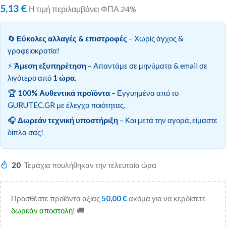
5,13
€
Η τιμή περιλαμβάνει ΦΠΑ 24%
🔄
Εύκολες αλλαγές & επιστροφές
– Χωρίς άγχος &
γραφειοκρατία!
⚡
Άμεση εξυπηρέτηση
– Απαντάμε σε μηνύματα & email σε
λιγότερο από
1 ώρα
.
🏆
100% Αυθεντικά προϊόντα
– Εγγυημένα από το
GURUTEC.GR με έλεγχο ποιότητας.
🎧
Δωρεάν τεχνική υποστήριξη
– Και μετά την αγορά, είμαστε
δίπλα σας!
20
Τεμάχια πουλήθηκαν την τελευταία ώρα
Προσθέστε προϊόντα αξίας
50,00
€
ακόμα για να κερδίσετε
δωρεάν αποστολή!
🚚