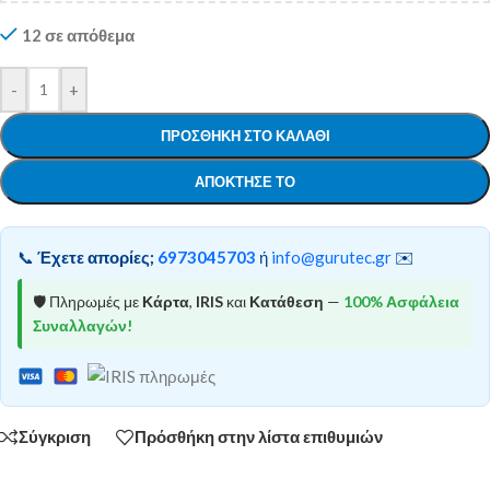
12 σε απόθεμα
-
+
ΠΡΟΣΘΉΚΗ ΣΤΟ ΚΑΛΆΘΙ
ΑΠΌΚΤΗΣΕ ΤΟ
📞
Έχετε απορίες;
6973045703
ή
info@gurutec.gr
✉️
🛡️ Πληρωμές με
Κάρτα
,
IRIS
και
Κατάθεση
—
100% Ασφάλεια
Συναλλαγών!
Σύγκριση
Πρόσθήκη στην λίστα επιθυμιών