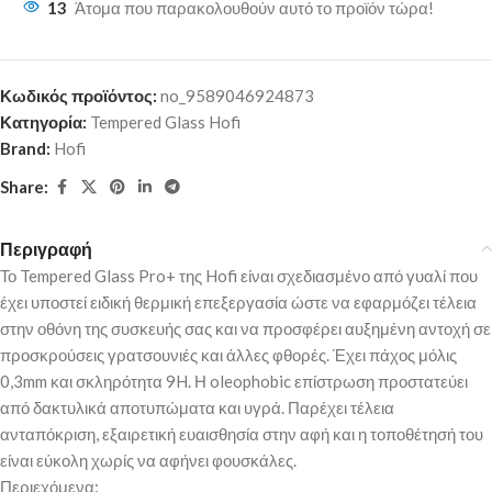
13
Άτομα που παρακολουθούν αυτό το προϊόν τώρα!
Κωδικός προϊόντος:
no_9589046924873
Κατηγορία:
Tempered Glass Hofi
Brand:
Hofi
Share:
Περιγραφή
Το Tempered Glass Pro+ της Hofi είναι σχεδιασμένο από γυαλί που
έχει υποστεί ειδική θερμική επεξεργασία ώστε να εφαρμόζει τέλεια
στην οθόνη της συσκευής σας και να προσφέρει αυξημένη αντοχή σε
προσκρούσεις γρατσουνιές και άλλες φθορές. Έχει πάχος μόλις
0,3mm και σκληρότητα 9H. Η oleophobic επίστρωση προστατεύει
από δακτυλικά αποτυπώματα και υγρά. Παρέχει τέλεια
ανταπόκριση, εξαιρετική ευαισθησία στην αφή και η τοποθέτησή του
είναι εύκολη χωρίς να αφήνει φουσκάλες.
Περιεχόμενα: