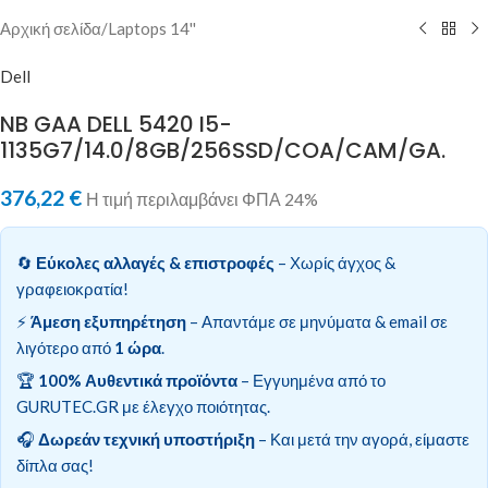
Αρχική σελίδα
/
Laptops 14''
Dell
NB GAA DELL 5420 I5-
1135G7/14.0/8GB/256SSD/COA/CAM/GA.
376,22
€
Η τιμή περιλαμβάνει ΦΠΑ 24%
🔄
Εύκολες αλλαγές & επιστροφές
– Χωρίς άγχος &
γραφειοκρατία!
⚡
Άμεση εξυπηρέτηση
– Απαντάμε σε μηνύματα & email σε
λιγότερο από
1 ώρα
.
🏆
100% Αυθεντικά προϊόντα
– Εγγυημένα από το
GURUTEC.GR με έλεγχο ποιότητας.
🎧
Δωρεάν τεχνική υποστήριξη
– Και μετά την αγορά, είμαστε
δίπλα σας!