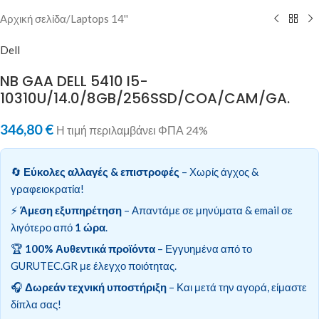
Αρχική σελίδα
/
Laptops 14''
Dell
NB GAA DELL 5410 I5-
10310U/14.0/8GB/256SSD/COA/CAM/GA.
346,80
€
Η τιμή περιλαμβάνει ΦΠΑ 24%
🔄
Εύκολες αλλαγές & επιστροφές
– Χωρίς άγχος &
γραφειοκρατία!
⚡
Άμεση εξυπηρέτηση
– Απαντάμε σε μηνύματα & email σε
λιγότερο από
1 ώρα
.
🏆
100% Αυθεντικά προϊόντα
– Εγγυημένα από το
GURUTEC.GR με έλεγχο ποιότητας.
🎧
Δωρεάν τεχνική υποστήριξη
– Και μετά την αγορά, είμαστε
δίπλα σας!