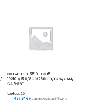
NB GA- DELL 5
1135G7/15.6/
NB GA- DELL 5510 TCH I5-
Laptops 15''
/
10210U/15.6/8GB/256SSD/COA/CAM/
452,08
€
Η τ
GA./NEBT
Laptops 15''
489,24
€
Η τιμή περιλαμβάνει ΦΠΑ 24%