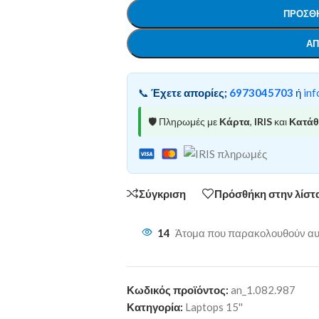
ΠΡΟΣΘΉ
ΑΠ
📞
Έχετε απορίες;
6973045703
ή
inf
🛡️ Πληρωμές με
Κάρτα
,
IRIS
και
Κατά
Σύγκριση
Πρόσθήκη στην λίστ
14
Άτομα που παρακολουθούν αυτ
Κωδικός προϊόντος:
an_1.082.987
Κατηγορία:
Laptops 15''