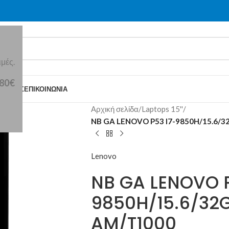
μές.
 80€
Ε ΕΜΆΣ
ΕΠΙΚΟΙΝΩΝΊΑ
Αρχική σελίδα
/
Laptops 15''
/
NB GA LENOVO P53 I7-9850H/15.6/
Lenovo
NB GA LENOVO P
9850H/15.6/32
AM/T1000