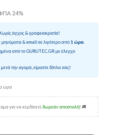
ι ΦΠΑ 24%
Χωρίς άγχος & γραφειοκρατία!
 μηνύματα & email σε λιγότερο από
1 ώρα
.
ημένα από το GURUTEC.GR με έλεγχο
 μετά την αγορά, είμαστε δίπλα σας!
ία ώρα
όμα για να κερδίσετε
δωρεάν αποστολή!
🚚