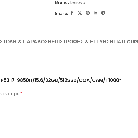
Brand:
Lenovo
Share:
ΣΤΟΛΉ & ΠΑΡΆΔΟΣΗ
ΕΠΙΣΤΡΟΦΈΣ & ΕΓΓΎΗΣΗ
ΓΙΑΤΊ GU
OVO P53 I7-9850H/15.6/32GB/512SSD/COA/CAM/T1000”
*
νονται με