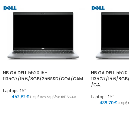
NB GA DELL 5520 I5-
NB GA DELL 5520 
1135G7/15.6/8GB/256SSD/COA/CAM
1135G7/15.6/8G
/GA.
Laptops 15''
462,92
€
Laptops 15''
Η τιμή περιλαμβάνει ΦΠΑ 24%
439,70
€
Η τιμή