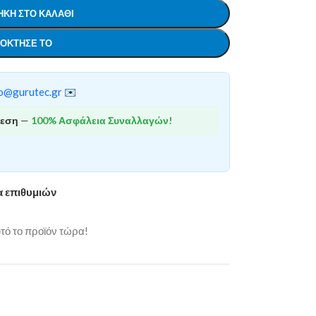
ΚΗ ΣΤΟ ΚΑΛΆΘΙ
ΌΚΤΗΣΕ ΤΟ
o@gurutec.gr
✉️
θεση
—
100% Ασφάλεια Συναλλαγών!
α επιθυμιών
ό το προϊόν τώρα!