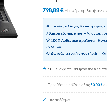
798,88
€
Η τιμή περιλαμβάνε
🔄
Εύκολες αλλαγές & επιστροφές
– 
⚡
Άμεση εξυπηρέτηση
– Απαντάμε σε
🏆
100% Αυθεντικά προϊόντα
– Εγγυ
ποιότητας.
🎧
Δωρεάν τεχνική υποστήριξη
– Και
18
Τεμάχια πουλήθηκαν την τελευτα
Προσθέστε προϊόντα αξίας
50,00
€
ακ
1 σε απόθεμα