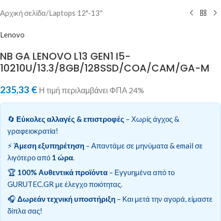
Αρχική σελίδα
/
Laptops 12"-13''
Lenovo
NB GA LENOVO L13 GEN1 I5-
10210U/13.3/8GB/128SSD/COA/CAM/GA-M
235,33
€
Η τιμή περιλαμβάνει ΦΠΑ 24%
🔄
Εύκολες αλλαγές & επιστροφές
– Χωρίς άγχος &
γραφειοκρατία!
⚡
Άμεση εξυπηρέτηση
– Απαντάμε σε μηνύματα & email σε
λιγότερο από
1 ώρα
.
🏆
100% Αυθεντικά προϊόντα
– Εγγυημένα από το
GURUTEC.GR με έλεγχο ποιότητας.
🎧
Δωρεάν τεχνική υποστήριξη
– Και μετά την αγορά, είμαστε
δίπλα σας!