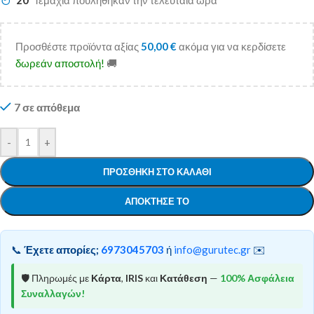
20
Τεμάχια πουλήθηκαν την τελευταία ώρα
Προσθέστε προϊόντα αξίας
50,00
€
ακόμα για να κερδίσετε
δωρεάν αποστολή!
🚚
7 σε απόθεμα
-
+
ΠΡΟΣΘΉΚΗ ΣΤΟ ΚΑΛΆΘΙ
ΑΠΌΚΤΗΣΕ ΤΟ
📞
Έχετε απορίες;
6973045703
ή
info@gurutec.gr
✉️
🛡️ Πληρωμές με
Κάρτα
,
IRIS
και
Κατάθεση
—
100% Ασφάλεια
Συναλλαγών!