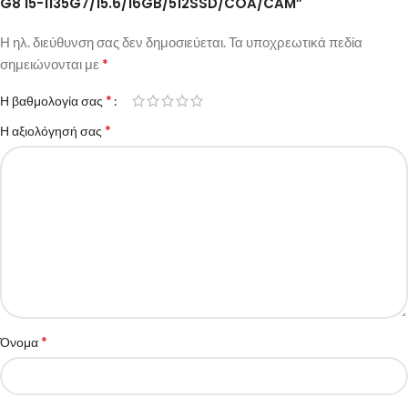
G8 I5-1135G7/15.6/16GB/512SSD/COA/CAM”
Η ηλ. διεύθυνση σας δεν δημοσιεύεται.
Τα υποχρεωτικά πεδία
*
σημειώνονται με
*
Η βαθμολογία σας
*
Η αξιολόγησή σας
*
Όνομα