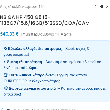
Αρχική σελίδα
/
Laptops 15''
NB GA HP 450 G8 I5-
1135G7/15.6/16GB/512SSD/COA/CAM
540,33
€
Η τιμή περιλαμβάνει ΦΠΑ 24%
🔄
Εύκολες αλλαγές & επιστροφές
– Χωρίς άγχος &
γραφειοκρατία!
⚡
Άμεση εξυπηρέτηση
– Απαντάμε σε μηνύματα & email σε
λιγότερο από
1 ώρα
.
🏆
100% Αυθεντικά προϊόντα
– Εγγυημένα από το
GURUTEC.GR με έλεγχο ποιότητας.
🎧
Δωρεάν τεχνική υποστήριξη
– Και μετά την αγορά, είμαστε
δίπλα σας!