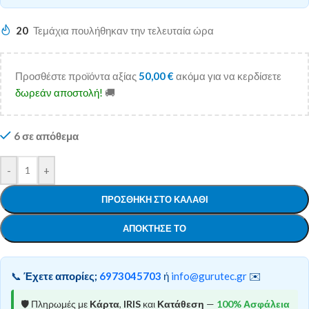
20
Τεμάχια πουλήθηκαν την τελευταία ώρα
Προσθέστε προϊόντα αξίας
50,00
€
ακόμα για να κερδίσετε
δωρεάν αποστολή!
🚚
6 σε απόθεμα
-
+
ΠΡΟΣΘΉΚΗ ΣΤΟ ΚΑΛΆΘΙ
ΑΠΌΚΤΗΣΕ ΤΟ
📞
Έχετε απορίες;
6973045703
ή
info@gurutec.gr
✉️
🛡️ Πληρωμές με
Κάρτα
,
IRIS
και
Κατάθεση
—
100% Ασφάλεια