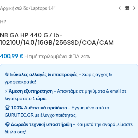
Αρχική σελίδα
/
Laptops 14''
HP
NB GA HP 440 G7 I5-
10210U/14.0/16GB/256SSD/COA/CAM
400,99
€
Η τιμή περιλαμβάνει ΦΠΑ 24%
🔄
Εύκολες αλλαγές & επιστροφές
– Χωρίς άγχος &
γραφειοκρατία!
⚡
Άμεση εξυπηρέτηση
– Απαντάμε σε μηνύματα & email σε
λιγότερο από
1 ώρα
.
🏆
100% Αυθεντικά προϊόντα
– Εγγυημένα από το
GURUTEC.GR με έλεγχο ποιότητας.
🎧
Δωρεάν τεχνική υποστήριξη
– Και μετά την αγορά, είμαστε
δίπλα σας!