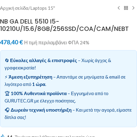
Αρχική σελίδα
/
Laptops 15''
NB GA DELL 5510 I5-
10210U/15.6/8GB/256SSD/COA/CAM/NEBT
478,40
€
Η τιμή περιλαμβάνει ΦΠΑ 24%
🔄
Εύκολες αλλαγές & επιστροφές
– Χωρίς άγχος &
γραφειοκρατία!
⚡
Άμεση εξυπηρέτηση
– Απαντάμε σε μηνύματα & email σε
λιγότερο από
1 ώρα
.
🏆
100% Αυθεντικά προϊόντα
– Εγγυημένα από το
GURUTEC.GR με έλεγχο ποιότητας.
🎧
Δωρεάν τεχνική υποστήριξη
– Και μετά την αγορά, είμαστε
δίπλα σας!