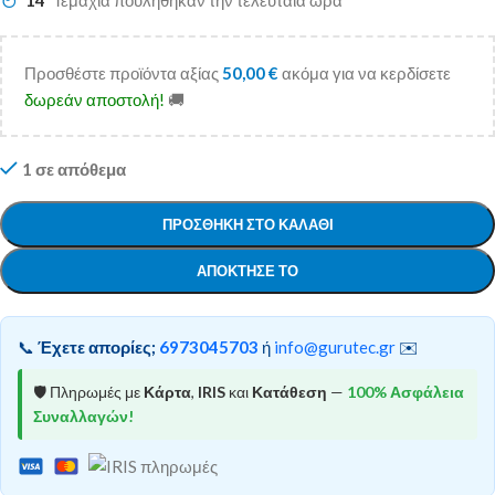
14
Τεμάχια πουλήθηκαν την τελευταία ώρα
Προσθέστε προϊόντα αξίας
50,00
€
ακόμα για να κερδίσετε
δωρεάν αποστολή!
🚚
1 σε απόθεμα
ΠΡΟΣΘΉΚΗ ΣΤΟ ΚΑΛΆΘΙ
ΑΠΌΚΤΗΣΕ ΤΟ
📞
Έχετε απορίες;
6973045703
ή
info@gurutec.gr
✉️
🛡️ Πληρωμές με
Κάρτα
,
IRIS
και
Κατάθεση
—
100% Ασφάλεια
Συναλλαγών!