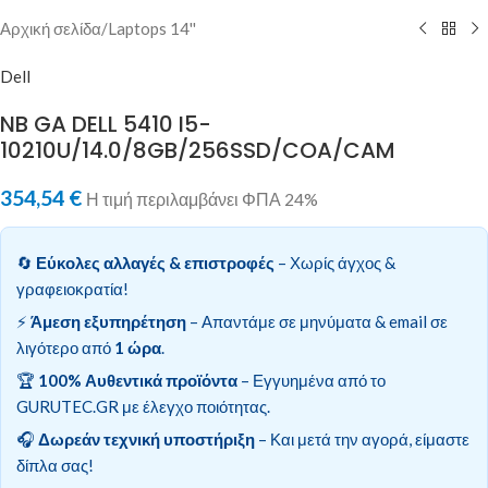
Αρχική σελίδα
/
Laptops 14''
Dell
NB GA DELL 5410 I5-
10210U/14.0/8GB/256SSD/COA/CAM
354,54
€
Η τιμή περιλαμβάνει ΦΠΑ 24%
🔄
Εύκολες αλλαγές & επιστροφές
– Χωρίς άγχος &
γραφειοκρατία!
⚡
Άμεση εξυπηρέτηση
– Απαντάμε σε μηνύματα & email σε
λιγότερο από
1 ώρα
.
🏆
100% Αυθεντικά προϊόντα
– Εγγυημένα από το
GURUTEC.GR με έλεγχο ποιότητας.
🎧
Δωρεάν τεχνική υποστήριξη
– Και μετά την αγορά, είμαστε
δίπλα σας!