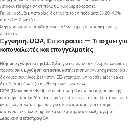
Αποφύγετε φόρτιση σε πολύ υψηλές θερμοκρασίες.
Για μακροζωία μπαταρίας, διατηρείτε το επίπεδο μεταξύ
20–90%
όταν είναι δυνατόν.
Μην χρησιμοποιείτε φθαρμένα καλώδια ή μη πιστοποιημένους
adapters.
Εγγύηση, DOA, Επιστροφές — Τι ισχύει για
καταναλωτές και επαγγελματίες
Νόμιμη εγγύηση στην ΕΕ
:
2 έτη
για καταναλωτές (νομική ελάχιστη
προστασία).
Εγγύηση κατασκευαστή
: επίσημη εγγύηση Motorola /
διανομέα συνήθως 2 έτη στην ΕΕ· επιπλέον υπηρεσίες after‑sales
διατίθενται μέσω εξουσιοδοτημένων κέντρων.
DOA (Dead on Arrival)
: σε περίπτωση ελαττωματικής συσκευής
κατά την παραλαβή, επικοινωνήστε άμεσα με τον πωλητή (σίτε μας)
εντός των πρώτων ημερών για αντικατάσταση ή επιστροφή·
καταγράψτε unpacking βίντεο και κρατήστε απόδειξη αγοράς.
Διαδικασία επιστροφών
: