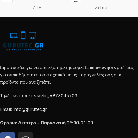
Επεξεργαστής
ZTE
Zebra
Qualcomm Snapdragon 7s Gen 3 (4 nm
Μνήμη RAM 8 GB LPDDR5
Αποθήκευση
256 GB uMCP (χωρίς υποδοχή micr
Λειτουργικό Σύστημα
Android 16 · 3 μεγάλες αναβαθμίσεις
Κάμερα Πίσω
50 MP Sony LYTIA 710 f/1.8 · OIS · Al
Κάμερα Μπροστά
Είμαστε εδώ για να σας εξυπηρετήσουμε! Επικοινωνήστε μαζί μας
32 MP Quad Pixel f/2.2 · 4K video · 
για οποιαδήποτε απορία σχετικά με τις παραγγελίες σας ή τα
Βίντεο
προϊόντα που αναζητάτε.
Τηλέφωνο επικοινωνίας
6973045703
Email:
info@gurutec.gr
Ωράριο: Δευτέρα – Παρασκευή 09:00-21:00