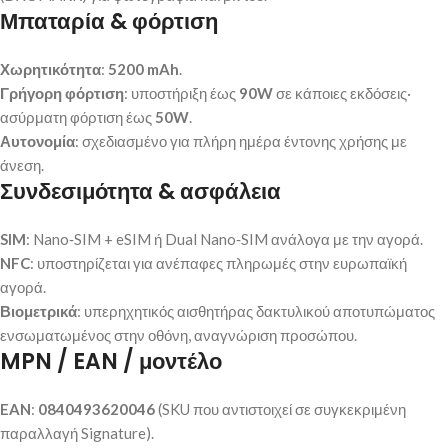
Μπαταρία & φόρτιση
Χωρητικότητα
:
5200 mAh
.
Γρήγορη φόρτιση
: υποστήριξη έως
90W
σε κάποιες εκδόσεις·
ασύρματη φόρτιση έως
50W
.
Αυτονομία
: σχεδιασμένο για πλήρη ημέρα έντονης χρήσης με
άνεση.
Συνδεσιμότητα & ασφάλεια
SIM
: Nano‑SIM + eSIM ή Dual Nano‑SIM ανάλογα με την αγορά.
NFC
: υποστηρίζεται για ανέπαφες πληρωμές στην ευρωπαϊκή
αγορά.
Βιομετρικά
: υπερηχητικός αισθητήρας δακτυλικού αποτυπώματος
ενσωματωμένος στην οθόνη, αναγνώριση προσώπου.
MPN / EAN / μοντέλο
EAN
:
0840493620046
(SKU που αντιστοιχεί σε συγκεκριμένη
παραλλαγή Signature).