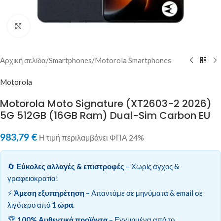
Κλικ για μεγέθυνση
Αρχική σελίδα
/
Smartphones
/
Motorola Smartphones
Motorola
Motorola Moto Signature (XT2603-2 2026)
5G 512GB (16GB Ram) Dual-Sim Carbon EU
983,79
€
Η τιμή περιλαμβάνει ΦΠΑ 24%
🔄
Εύκολες αλλαγές & επιστροφές
– Χωρίς άγχος &
γραφειοκρατία!
⚡
Άμεση εξυπηρέτηση
– Απαντάμε σε μηνύματα & email σε
λιγότερο από
1 ώρα
.
🏆
100% Αυθεντικά προϊόντα
– Εγγυημένα από το