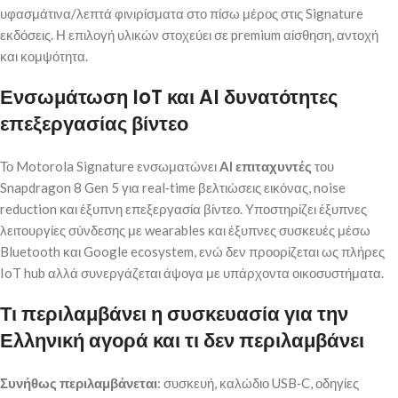
υφασμάτινα/λεπτά φινιρίσματα στο πίσω μέρος στις Signature
εκδόσεις. Η επιλογή υλικών στοχεύει σε premium αίσθηση, αντοχή
και κομψότητα.
Ενσωμάτωση IoT και AI δυνατότητες
επεξεργασίας βίντεο
Το Motorola Signature ενσωματώνει
AI επιταχυντές
του
Snapdragon 8 Gen 5 για real‑time βελτιώσεις εικόνας, noise
reduction και έξυπνη επεξεργασία βίντεο. Υποστηρίζει έξυπνες
λειτουργίες σύνδεσης με wearables και έξυπνες συσκευές μέσω
Bluetooth και Google ecosystem, ενώ δεν προορίζεται ως πλήρες
IoT hub αλλά συνεργάζεται άψογα με υπάρχοντα οικοσυστήματα.
Τι περιλαμβάνει η συσκευασία για την
Ελληνική αγορά και τι
δεν
περιλαμβάνει
Συνήθως περιλαμβάνεται
: συσκευή, καλώδιο USB‑C, οδηγίες