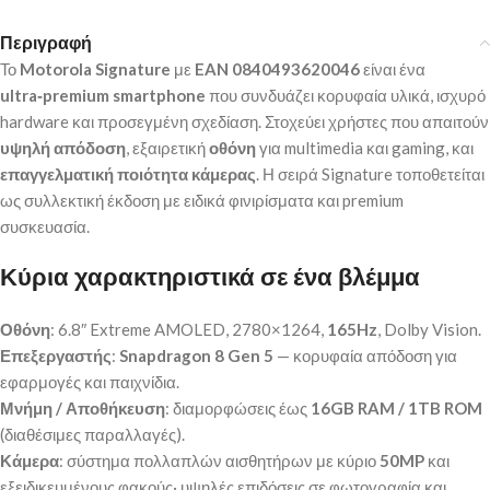
Περιγραφή
Το
Motorola Signature
με
EAN 0840493620046
είναι ένα
ultra‑premium smartphone
που συνδυάζει κορυφαία υλικά, ισχυρό
hardware και προσεγμένη σχεδίαση. Στοχεύει χρήστες που απαιτούν
υψηλή απόδοση
, εξαιρετική
οθόνη
για multimedia και gaming, και
επαγγελματική ποιότητα κάμερας
. Η σειρά Signature τοποθετείται
ως συλλεκτική έκδοση με ειδικά φινιρίσματα και premium
συσκευασία.
Κύρια χαρακτηριστικά σε ένα βλέμμα
Οθόνη
: 6.8″ Extreme AMOLED, 2780×1264,
165Hz
, Dolby Vision.
Επεξεργαστής
:
Snapdragon 8 Gen 5
— κορυφαία απόδοση για
εφαρμογές και παιχνίδια.
Μνήμη / Αποθήκευση
: διαμορφώσεις έως
16GB RAM / 1TB ROM
(διαθέσιμες παραλλαγές).
Κάμερα
: σύστημα πολλαπλών αισθητήρων με κύριο
50MP
και
εξειδικευμένους φακούς· υψηλές επιδόσεις σε φωτογραφία και