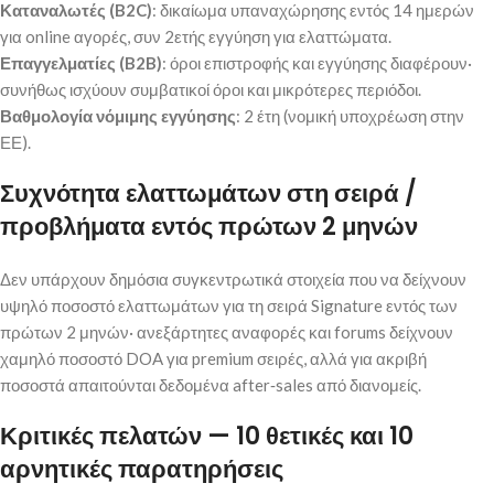
Καταναλωτές (B2C)
: δικαίωμα υπαναχώρησης εντός 14 ημερών
για online αγορές, συν 2ετής εγγύηση για ελαττώματα.
Επαγγελματίες (B2B)
: όροι επιστροφής και εγγύησης διαφέρουν·
συνήθως ισχύουν συμβατικοί όροι και μικρότερες περιόδοι.
Βαθμολογία νόμιμης εγγύησης
: 2 έτη (νομική υποχρέωση στην
ΕΕ).
Συχνότητα ελαττωμάτων στη σειρά /
προβλήματα εντός πρώτων 2 μηνών
Δεν υπάρχουν δημόσια συγκεντρωτικά στοιχεία που να δείχνουν
υψηλό ποσοστό ελαττωμάτων για τη σειρά Signature εντός των
πρώτων 2 μηνών· ανεξάρτητες αναφορές και forums δείχνουν
χαμηλό ποσοστό DOA για premium σειρές, αλλά για ακριβή
ποσοστά απαιτούνται δεδομένα after‑sales από διανομείς.
Κριτικές πελατών — 10 θετικές και 10
αρνητικές παρατηρήσεις