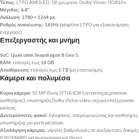
Τύπος
: LTPO AMOLED, 1B χρώματα, Dolby Vision, HDR10+.
Μέγεθος
:
6.8″
.
Ανάλυση
:
2780 × 1264 px
.
Ρυθμός ανανέωσης
:
165Hz
(adaptive LTPO για εξοικονόμηση
ενέργειας).
Επεξεργαστής και μνήμη
SoC
:
Qualcomm Snapdragon 8 Gen 5
.
RAM
: επιλογές έως
16 GB
.
Αποθήκευση
: επιλογές έως
1 TB
(μη επεκτάσιμη).
Κάμερα και πολυμέσα
Κύρια κάμερα
: 50 MP (Sony LYTIA 828 ή αντίστοιχος premium
αισθητήρας), υποστήριξη Dolby Vision video, ισχυρή επεξεργασία
εικόνας.
Δευτερεύοντες φακοί
: τηλεφακός, υπερευρυγώνιος και αισθητήρες
υποστήριξης για portrait/zoom.
Αξιολόγηση κάμερας
: υψηλές βαθμολογίες σε ανεξάρτητες δοκιμές
(DXOMARK) για φωτογραφία και βίντεο.