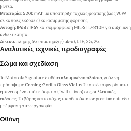
βίντεο.
Μπαταρία
:
5200 mAh
με υποστήριξη ταχείας φόρτισης (έως 90W
σε κάποιες εκδόσεις) και ασύρματης φόρτισης.
Αντοχή
:
IP68 / IP69
και συμμόρφωση MIL‑STD‑810H για αυξημένη
ανθεκτικότητα.
Δίκτυα
: πλήρης 5G υποστήριξη (sub‑6), LTE, 3G, 2G.
Αναλυτικές τεχνικές προδιαγραφές
Σώμα και σχεδίαση
Το Motorola Signature διαθέτει
αλουμινένιο πλαίσιο
, γυάλινη
πρόσοψη με
Corning Gorilla Glass Victus 2
και ειδικά φινιρίσματα
εμπνευσμένα από υφάσματα (Twill / Linen) στις συλλεκτικές
εκδόσεις. Το βάρος και το πάχος τοποθετούνται σε premium επίπεδα
με έμφαση στην εργονομία.
Οθόνη