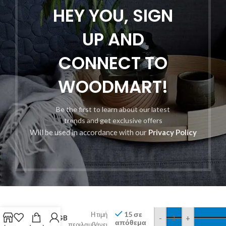
HEY YOU, SIGN
UP AND
CONNECT TO
WOODMART!
Be the first to learn about our latest
trends and get exclusive offers
Will be used in accordance with our
Privacy Policy
Motorola
Moto
Signature
(XT2603-
983,79
€
2 2026)
15 σε
Η τιμή
5G 512GB
-
+
απόθεμα
περιλαμβάνει