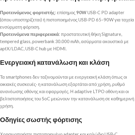
Προτεινόμενος φορτιστής
: επίσημος
90W
USB‑C PD adapter
(όπου υποστηρίζεται) ή πιστοποιημένος USB‑PD 65–90W για ταχεία
ενσύρματη φόρτιση.
Προτεινόμενα περιφερειακά
: προστατευτική θήκη Signature,
tempered glass, powerbank 30.000 mAh, ασύρματα ακουστικά με
aptX/LDAC, USB‑C hub με HDMI.
Ενεργειακή κατανάλωση και κλάση
Τα smartphones δεν ταξινομούνται με ενεργειακή κλάση όπως οι
οικιακές συσκευές· η κατανάλωση εξαρτάται από χρήση, ρυθμό
ανανέωσης οθόνης και εφαρμογές. Η adaptive LTPO οθόνη και οι
βελτιστοποιήσεις του SoC μειώνουν την κατανάλωση σε καθημερινή
χρήση.
Οδηγίες σωστής φόρτισης
Χρησιμοποιήστε πιστοποιημένο adapter και καλώδιο USB‑C.