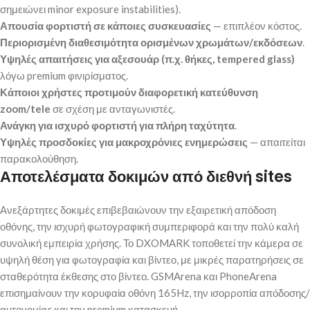
σημειώνει minor exposure instabilities).
Απουσία φορτιστή σε κάποιες συσκευασίες
— επιπλέον κόστος.
Περιορισμένη διαθεσιμότητα ορισμένων χρωμάτων/εκδόσεων
.
Υψηλές απαιτήσεις για αξεσουάρ (π.χ. θήκες, tempered glass)
λόγω premium φινιρίσματος.
Κάποιοι χρήστες προτιμούν διαφορετική κατεύθυνση
zoom/tele
σε σχέση με ανταγωνιστές.
Ανάγκη για ισχυρό φορτιστή για πλήρη ταχύτητα
.
Υψηλές προσδοκίες για μακροχρόνιες ενημερώσεις
— απαιτείται
παρακολούθηση.
Αποτελέσματα δοκιμών από διεθνή sites
Ανεξάρτητες δοκιμές επιβεβαιώνουν την εξαιρετική απόδοση
οθόνης, την ισχυρή φωτογραφική συμπεριφορά και την πολύ καλή
συνολική εμπειρία χρήσης. Το DXOMARK τοποθετεί την κάμερα σε
υψηλή θέση για φωτογραφία και βίντεο, με μικρές παρατηρήσεις σε
σταθερότητα έκθεσης στο βίντεο. GSMArena και PhoneArena
επισημαίνουν την κορυφαία οθόνη 165Hz, την ισορροπία απόδοσης/
αυτονομίας και την premium κατασκευή.