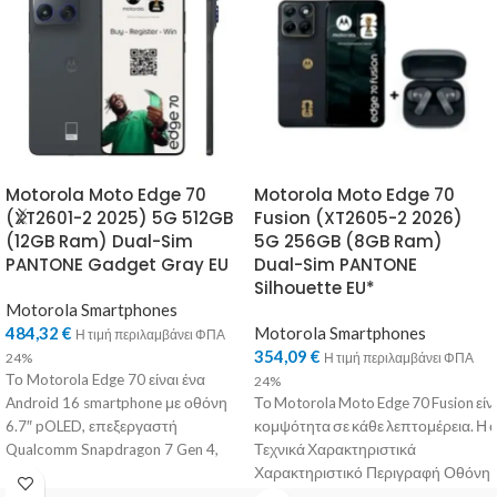
Motorola Moto Edge 70
Motorola Moto Edge 70
(XT2601-2 2025) 5G 512GB
Fusion (XT2605-2 2026)
(12GB Ram) Dual-Sim
5G 256GB (8GB Ram)
PANTONE Gadget Gray EU
Dual-Sim PANTONE
Silhouette EU*
Motorola Smartphones
484,32
€
Motorola Smartphones
Η τιμή περιλαμβάνει ΦΠΑ
354,09
€
24%
Η τιμή περιλαμβάνει ΦΠΑ
Το Motorola Edge 70 είναι ένα
24%
Android 16 smartphone με οθόνη
Το Motorola Moto Edge 70 Fusion εί
6.7″ pOLED, επεξεργαστή
κομψότητα σε κάθε λεπτομέρεια. Η 
Qualcomm Snapdragon 7 Gen 4,
Τεχνικά Χαρακτηριστικά
έως
Χαρακτηριστικό Περιγραφή Οθόνη
6.78″ Extreme AMOLED 2772×1272 px · 