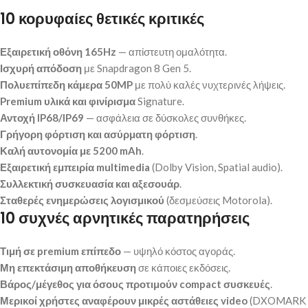
10 κορυφαίες θετικές κριτικές
Εξαιρετική οθόνη 165Hz
— απίστευτη ομαλότητα.
Ισχυρή απόδοση
με Snapdragon 8 Gen 5.
Πολυεπίπεδη κάμερα 50MP
με πολύ καλές νυχτερινές λήψεις.
Premium υλικά και φινίρισμα
Signature.
Αντοχή IP68/IP69
— ασφάλεια σε δύσκολες συνθήκες.
Γρήγορη φόρτιση και ασύρματη φόρτιση
.
Καλή αυτονομία με 5200 mAh
.
Εξαιρετική εμπειρία multimedia
(Dolby Vision, Spatial audio).
Συλλεκτική συσκευασία και αξεσουάρ
.
Σταθερές ενημερώσεις λογισμικού
(δεσμεύσεις Motorola).
10 συχνές αρνητικές παρατηρήσεις
Τιμή σε premium επίπεδο
— υψηλό κόστος αγοράς.
Μη επεκτάσιμη αποθήκευση
σε κάποιες εκδόσεις.
Βάρος/μέγεθος για όσους προτιμούν compact συσκευές
.
Μερικοί χρήστες αναφέρουν μικρές αστάθειες video
(DXOMARK