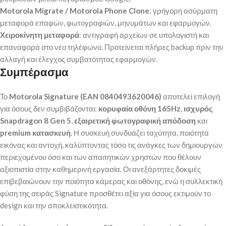
Motorola Migrate / Motorola Phone Clone
: γρήγορη ασύρματη
μεταφορά επαφών, φωτογραφιών, μηνυμάτων και εφαρμογών.
Χειροκίνητη μεταφορά
: αντιγραφή αρχείων σε υπολογιστή και
επαναφορά στο νέο τηλέφωνο. Προτείνεται πλήρες backup πριν την
αλλαγή και έλεγχος συμβατότητας εφαρμογών.
Συμπέρασμα
Το
Motorola Signature (EAN 0840493620046)
αποτελεί επιλογή
για όσους δεν συμβιβάζονται:
κορυφαία οθόνη 165Hz
,
ισχυρός
Snapdragon 8 Gen 5
,
εξαιρετική φωτογραφική απόδοση
και
premium κατασκευή
. Η συσκευή συνδυάζει ταχύτητα, ποιότητα
εικόνας και αντοχή, καλύπτοντας τόσο τις ανάγκες των δημιουργών
περιεχομένου όσο και των απαιτητικών χρηστών που θέλουν
αξιοπιστία στην καθημερινή εργασία. Οι ανεξάρτητες δοκιμές
επιβεβαιώνουν την ποιότητα κάμερας και οθόνης, ενώ η συλλεκτική
φύση της σειράς Signature προσθέτει αξία για όσους εκτιμούν το
design και την αποκλειστικότητα.