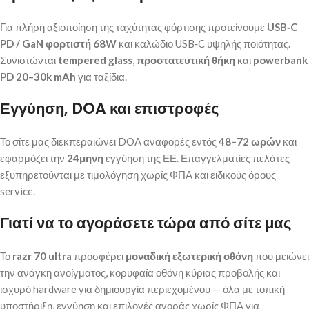
Για πλήρη αξιοποίηση της ταχύτητας φόρτισης προτείνουμε
USB‑C
PD / GaN φορτιστή 68W
και καλώδιο USB‑C υψηλής ποιότητας.
Συνιστώνται
tempered glass
,
προστατευτική θήκη
και
powerbank
PD 20–30k mAh
για ταξίδια.
Εγγύηση, DOA και επιστροφές
Το σίτε μας διεκπεραιώνει DOA αναφορές εντός
48–72 ωρών
και
εφαρμόζει την
24μηνη
εγγύηση της ΕΕ. Επαγγελματίες πελάτες
εξυπηρετούνται με τιμολόγηση χωρίς ΦΠΑ και ειδικούς όρους
service.
Γιατί να το αγοράσετε τώρα από σίτε μας
Το
razr 70 ultra
προσφέρει
μοναδική εξωτερική οθόνη
που μειώνει
την ανάγκη ανοίγματος, κορυφαία οθόνη κύριας προβολής και
ισχυρό hardware για δημιουργία περιεχομένου — όλα με τοπική
υποστήριξη, εγγύηση και επιλογές αγοράς χωρίς ΦΠΑ για