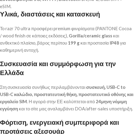
eSIM.
Υλικά, διαστάσεις και κατασκευή
Το razr 70 ultra προσφέρει premium φινιρίσματα (PANTONE Cocoa
/ wood finish σε κάποιες εκδόσεις),
Gorilla/ceramic glass
και
ανθεκτικό πλαίσιο, βάρος περίπου
199 g
και προστασία
IP48
για
καθημερινή αντοχή.
Συσκευασία και συμμόρφωση για την
Ελλάδα
Στη συσκευασία συνήθως περιλαμβάνονται
συσκευή, USB‑C to
USB‑C καλώδιο, προστατευτική θήκη, προστατευτικό οθόνης και
εργαλείο SIM
. Η αγορά στην ΕΕ καλύπτεται από
24μηνη νόμιμη
εγγύηση
και το σίτε μας αναλαμβάνει DOA/after‑sales υποστήριξη.
Φόρτιση, ενεργειακή συμπεριφορά και
προτάσεις αξεσουάρ