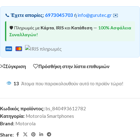
📞
Έχετε απορίες;
6973045703
ή
info@gurutec.gr
✉️
🛡️ Πληρωμές με
Κάρτα
,
IRIS
και
Κατάθεση
—
100% Ασφάλεια
Συναλλαγών!
Σύγκριση
Πρόσθήκη στην λίστα επιθυμιών
13
Άτομα που παρακολουθούν αυτό το προϊόν τώρα!
Κωδικός προϊόντος:
bs_840493612782
Κατηγορία:
Motorola Smartphones
Brand:
Motorola
Share: