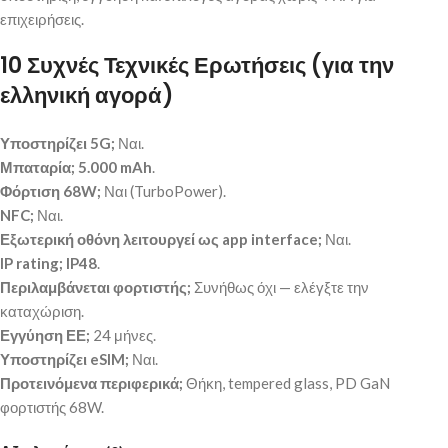
επιχειρήσεις.
10 Συχνές Τεχνικές Ερωτήσεις (για την
ελληνική αγορά)
Υποστηρίζει 5G;
Ναι.
Μπαταρία;
5.000 mAh
.
Φόρτιση 68W;
Ναι (TurboPower).
NFC;
Ναι.
Εξωτερική οθόνη λειτουργεί ως app interface;
Ναι.
IP rating;
IP48
.
Περιλαμβάνεται φορτιστής;
Συνήθως όχι — ελέγξτε την
καταχώριση.
Εγγύηση ΕΕ;
24 μήνες.
Υποστηρίζει eSIM;
Ναι.
Προτεινόμενα περιφερικά;
Θήκη, tempered glass, PD GaN
φορτιστής 68W.