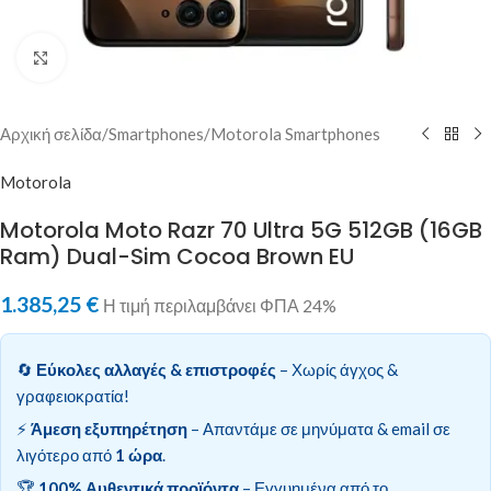
Κλικ για μεγέθυνση
Αρχική σελίδα
/
Smartphones
/
Motorola Smartphones
Motorola
Motorola Moto Razr 70 Ultra 5G 512GB (16GB
Ram) Dual-Sim Cocoa Brown EU
1.385,25
€
Η τιμή περιλαμβάνει ΦΠΑ 24%
🔄
Εύκολες αλλαγές & επιστροφές
– Χωρίς άγχος &
γραφειοκρατία!
⚡
Άμεση εξυπηρέτηση
– Απαντάμε σε μηνύματα & email σε
λιγότερο από
1 ώρα
.
🏆
100% Αυθεντικά προϊόντα
– Εγγυημένα από το