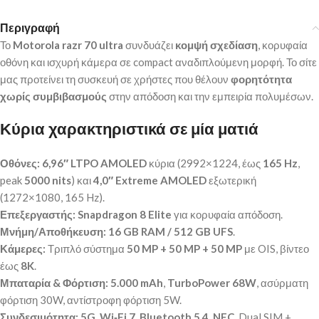
Περιγραφή
Το
Motorola razr 70 ultra
συνδυάζει
κομψή σχεδίαση
, κορυφαία
οθόνη και ισχυρή κάμερα σε compact αναδιπλούμενη μορφή. Το σίτε
μας προτείνει τη συσκευή σε χρήστες που θέλουν
φορητότητα
χωρίς συμβιβασμούς
στην απόδοση και την εμπειρία πολυμέσων.
Κύρια χαρακτηριστικά σε μία ματιά
Οθόνες:
6,96″ LTPO AMOLED
κύρια (2992×1224, έως
165 Hz
,
peak
5000 nits
) και
4,0″ Extreme AMOLED
εξωτερική
(1272×1080, 165 Hz).
Επεξεργαστής:
Snapdragon 8 Elite
για κορυφαία απόδοση.
Μνήμη/Αποθήκευση:
16 GB RAM / 512 GB UFS
.
Κάμερες:
Τριπλό σύστημα
50 MP + 50 MP + 50 MP
με OIS, βίντεο
έως
8K
.
Μπαταρία & Φόρτιση:
5.000 mAh
,
TurboPower 68W
, ασύρματη
φόρτιση 30W, αντίστροφη φόρτιση 5W.
Συνδεσιμότητα:
5G, Wi‑Fi 7, Bluetooth 5.4, NFC
, Dual SIM +