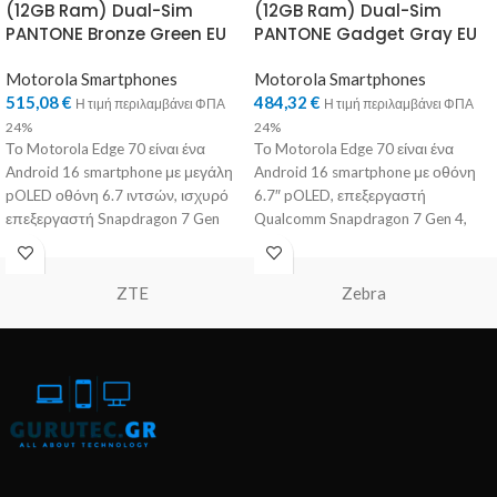
(12GB Ram) Dual-Sim
(12GB Ram) Dual-Sim
PANTONE Bronze Green EU
PANTONE Gadget Gray EU
Motorola Smartphones
Motorola Smartphones
515,08
€
484,32
€
Η τιμή περιλαμβάνει ΦΠΑ
Η τιμή περιλαμβάνει ΦΠΑ
24%
24%
Το Motorola Edge 70 είναι ένα
Το Motorola Edge 70 είναι ένα
Android 16 smartphone με μεγάλη
Android 16 smartphone με οθόνη
pOLED οθόνη 6.7 ιντσών, ισχυρό
6.7″ pOLED, επεξεργαστή
επεξεργαστή Snapdragon 7 Gen
Qualcomm Snapdragon 7 Gen 4,
έως
ZTE
Zebra