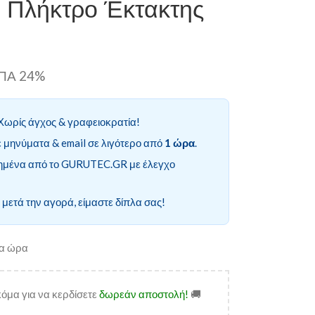
ι Πλήκτρο Έκτακτης
ΦΠΑ 24%
Χωρίς άγχος & γραφειοκρατία!
 μηνύματα & email σε λιγότερο από
1 ώρα
.
ημένα από το GURUTEC.GR με έλεγχο
 μετά την αγορά, είμαστε δίπλα σας!
ία ώρα
όμα για να κερδίσετε
δωρεάν αποστολή!
🚚