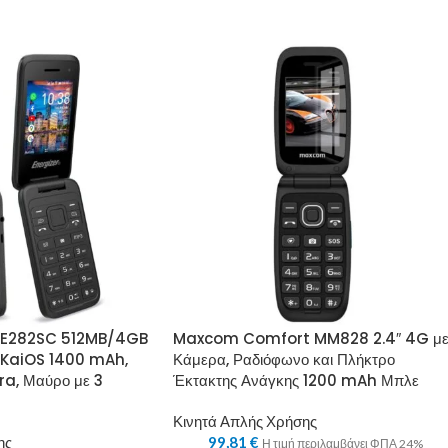
y E282SC 512MB/4GB
Maxcom Comfort MM828 2.4″ 4G μ
 KaiOS 1400 mAh,
Κάμερα, Ραδιόφωνο και Πλήκτρο
a, Μαύρο με 3
Έκτακτης Ανάγκης 1200 mAh Μπλε
Κινητά Απλής Χρήσης
ης
99,81
€
Η τιμή περιλαμβάνει ΦΠΑ 24%