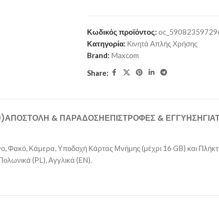
Κωδικός προϊόντος:
oc_59082359729
Κατηγορία:
Κινητά Απλής Χρήσης
Brand:
Maxcom
Share:
0)
ΑΠΟΣΤΟΛΉ & ΠΑΡΆΔΟΣΗ
ΕΠΙΣΤΡΟΦΈΣ & ΕΓΓΎΗΣΗ
ΓΙΑ
 Φακό, Κάμερα, Υποδοχή Κάρτας Μνήμης (μέχρι 16 GB) και Πλήκτ
ολωνικά (PL), Αγγλικά (EN).