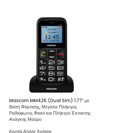
ε
Maxcom MM426 (Dual Sim) 1.77″ με
Maxcom MM730 
Βάση Φόρτισης, Μεγάλα Πλήκτρα,
Πλήκτρα & Οπίσ
Ραδιόφωνο, Φακό και Πλήκτρο Έκτακτης
Ραδιόφωνο, Κάμ
Ανάγκης Μαύρο
Έκτακτης Ανάγ
Κινητά Απλής Χρήσης
Κινητά Απλής Χ