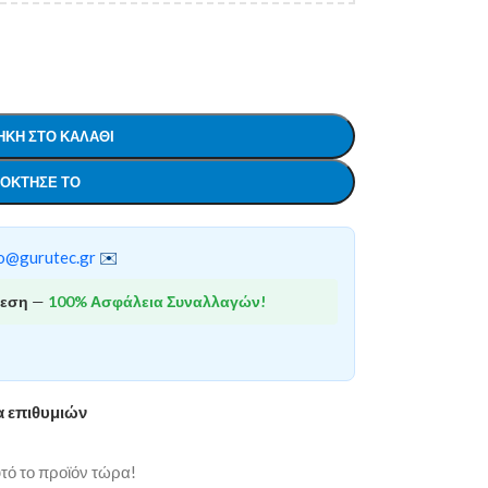
ΚΗ ΣΤΟ ΚΑΛΆΘΙ
ΌΚΤΗΣΕ ΤΟ
o@gurutec.gr
✉️
θεση
—
100% Ασφάλεια Συναλλαγών!
α επιθυμιών
ό το προϊόν τώρα!