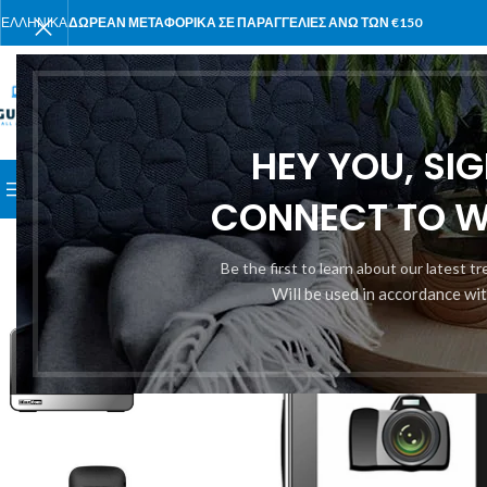
ΕΛΛΗΝΙΚΆ
ΔΩΡΕΑΝ ΜΕΤΑΦΟΡΙΚΑ ΣΕ ΠΑΡΑΓΓΕΛΙΕΣ ΑΝΩ ΤΩΝ €150
ΕΠΙΛΈΞΤΕ ΚΑΤΗΓΟΡΊΑ
HEY YOU, SI
ΑΝΑΖΉΤΗΣΗ ΣΕ ΚΑΤΗΓΟΡΊΕΣ
ΑΡΧΙΚΉ
ΠΡΟΪΌΝΤΑ
ΣΧΕΤΙΚΆ Μ
CONNECT TO 
Be the first to learn about our latest t
Will be used in accordance wi