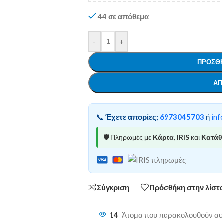
44 σε απόθεμα
-
+
ΠΡΟΣΘΉ
ΑΠ
📞
Έχετε απορίες;
6973045703
ή
inf
🛡️ Πληρωμές με
Κάρτα
,
IRIS
και
Κατά
Σύγκριση
Πρόσθήκη στην λίστ
14
Άτομα που παρακολουθούν αυτ