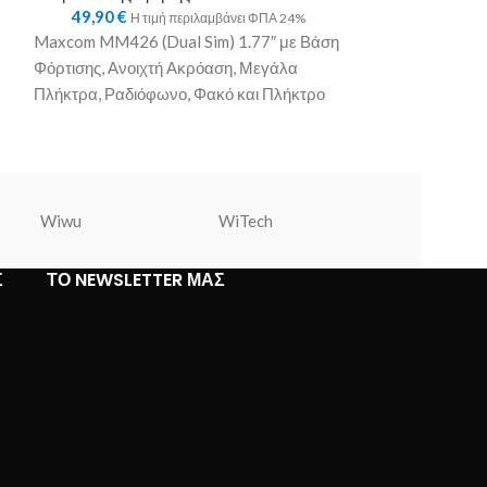
49,90
€
67,01
€
Η τιμή περιλαμβάνει ΦΠΑ 24%
Η τ
Maxcom MM426 (Dual Sim) 1.77″ με Βάση
Maxcom MM730 
Φόρτισης, Ανοιχτή Ακρόαση, Μεγάλα
& Οπίσθιο Φωτισ
Πλήκτρα, Ραδιόφωνο, Φακό και Πλήκτρο
Ραδιόφωνο, Κάμ
Έκτακτης Ανάγκης Μαύρο. Περιεχόμενα
Έκτακτης Ανάγκ
τηλέφωνο
Wiwu
WiTech
Warner Bros
Σ
ΤΟ NEWSLETTER ΜΑΣ