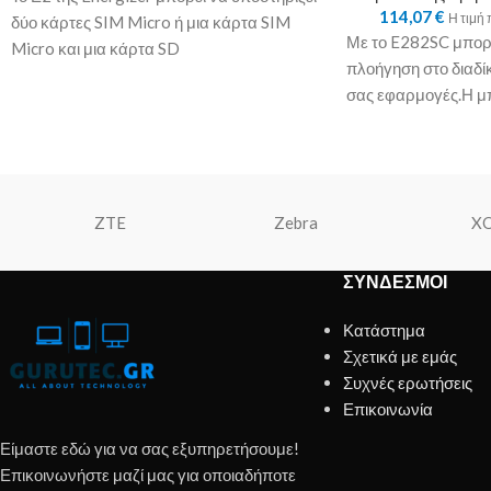
114,07
€
Η τιμή
δύο κάρτες SIM Micro ή μια κάρτα SIM
Με το E282SC μπορε
Micro και μια κάρτα SD
πλοήγηση στο διαδίκ
σας εφαρμογές.Η μ
σε
ZTE
Zebra
X
ΣΎΝΔΕΣΜΟΙ
Κατάστημα
Σχετικά με εμάς
Συχνές ερωτήσεις
Επικοινωνία
Είμαστε εδώ για να σας εξυπηρετήσουμε!
Επικοινωνήστε μαζί μας για οποιαδήποτε