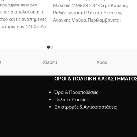
Maxcom MM828 2.4″ 4G με Κάμερα,
 περιλαμβάνει ΦΠΑ 24%
ίτε να απολαύσετε το
Ραδιόφωνο και Πλήκτρο Έκτακτης
τυο και τις αγαπημένες
Ανάγκης Μαύρο. Περιλαμβάνεται
παταρία των 1400 mAh
φορτιστής, καλώδιο USB-C και Handsfree.
O
Xiaomi
Xbox
ΌΡΟΙ & ΠΟΛΙΤΙΚΉ ΚΑΤΑΣΤΉΜΑΤΟ
Όροι & Προυποθέσεις
Πολιτική Cookies
Επιστροφές & Αντικαταστάσεις