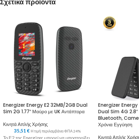
Σχετικά προϊόντα
Energizer Energy E2 32MB/2GB Dual
Energizer Energ
Sim 2G 1.77″ Μαύρο με UK Αντάπτορα
Dual Sim 4G 2.8″
Bluetooth, Camer
Κινητά Απλής Χρήσης
Χρόνια Εγγύηση
35,51
€
Η τιμή περιλαμβάνει ΦΠΑ 24%
Κινητά Απλής Χρήσ
Το Ε2 της Energizer μπορεί να υποστηρίξει