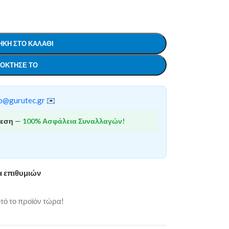
ΚΗ ΣΤΟ ΚΑΛΆΘΙ
ΌΚΤΗΣΕ ΤΟ
o@gurutec.gr
✉️
θεση
—
100% Ασφάλεια Συναλλαγών!
α επιθυμιών
ό το προϊόν τώρα!