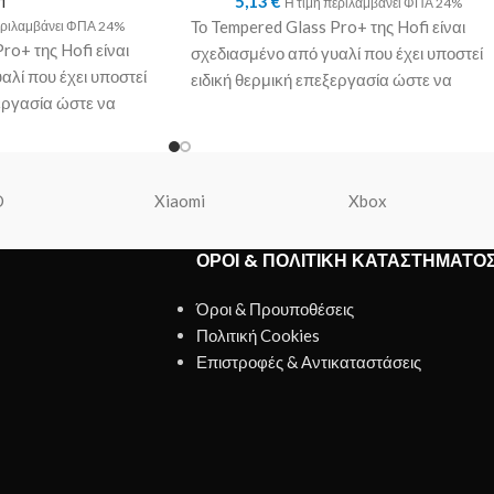
i
5,13
€
Η τιμή περιλαμβάνει ΦΠΑ 24%
Το Tempered Glass Pro+ της Hofi είναι
εριλαμβάνει ΦΠΑ 24%
ro+ της Hofi είναι
σχεδιασμένο από γυαλί που έχει υποστεί
λί που έχει υποστεί
ειδική θερμική επεξεργασία ώστε να
εργασία ώστε να
εφαρμόζει τέλεια
O
Xiaomi
Xbox
ΌΡΟΙ & ΠΟΛΙΤΙΚΉ ΚΑΤΑΣΤΉΜΑΤΟ
Όροι & Προυποθέσεις
Πολιτική Cookies
Επιστροφές & Αντικαταστάσεις