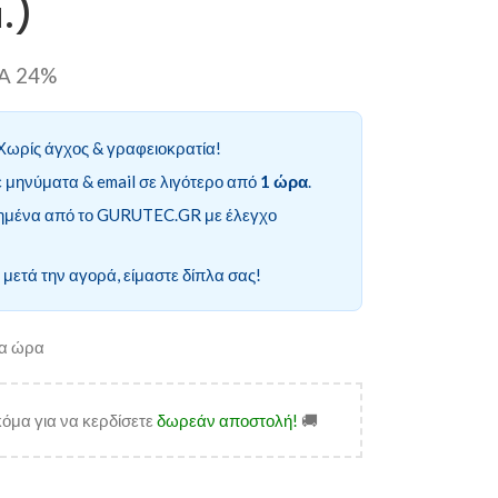
.)
ΠΑ 24%
Χωρίς άγχος & γραφειοκρατία!
 μηνύματα & email σε λιγότερο από
1 ώρα
.
ημένα από το GURUTEC.GR με έλεγχο
 μετά την αγορά, είμαστε δίπλα σας!
ία ώρα
όμα για να κερδίσετε
δωρεάν αποστολή!
🚚