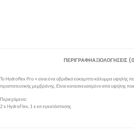
ΠΕΡΙΓΡΑΦΉ
ΑΞΙΟΛΟΓΉΣΕΙΣ (
Το Hydroflex Pro + είναι ένα υβριδικό εύκαμπτο κάλυμμα υψηλής ποιό
προστατευτικής μεμβράνης. Είναι κατασκευασμένο από υψηλης ποι
Περιεχόμενα:
2 x HydroFlex, 1 x κιτ εγκατάστασης