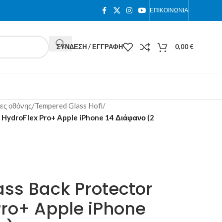
ΕΠΙΚΟΙΝΩΝΊΑ
ΣΎΝΔΕΣΗ / ΕΓΓΡΑΦΉ
0,00
€
ες οθόνης
/
Tempered Glass Hofi
/
i HydroFlex Pro+ Apple iPhone 14 Διάφανο (2
ass Back Protector
Pro+ Apple iPhone