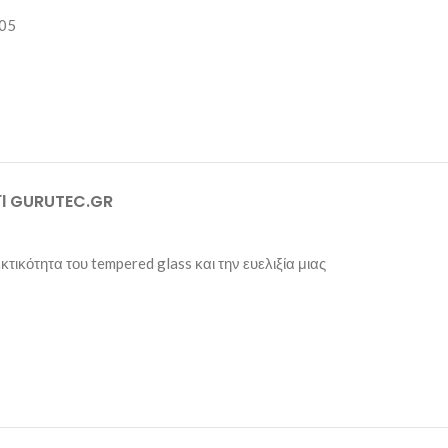
05
ΤΊ GURUTEC.GR
τικότητα του tempered glass και την ευελιξία μιας