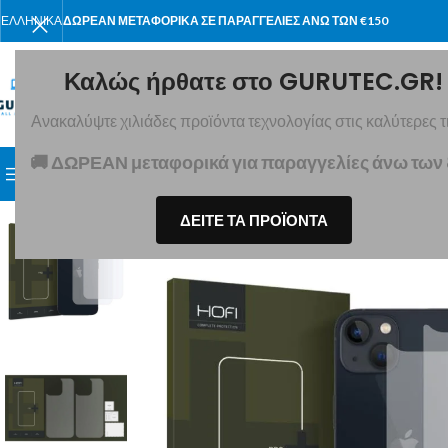
ΕΛΛΗΝΙΚΆ
ΔΩΡΕΑΝ ΜΕΤΑΦΟΡΙΚΑ ΣΕ ΠΑΡΑΓΓΕΛΙΕΣ ΑΝΩ ΤΩΝ €150
Καλώς ήρθατε στο GURUTEC.GR!
Ανακαλύψτε χιλιάδες προϊόντα τεχνολογίας στις καλύτερες τι
ΕΠΙΛΈΞΤΕ ΚΑΤΗΓΟΡΊΑ
🚚 ΔΩΡΕΑΝ μεταφορικά για παραγγελίες άνω των
ΑΝΑΖΉΤΗΣΗ ΣΕ ΚΑΤΗΓΟΡΊΕΣ
ΑΡΧΙΚΉ
ΠΡΟΪΌΝΤΑ
ΣΧΕΤΙΚΆ Μ
ΔΕΙΤΕ ΤΑ ΠΡΟΪΟΝΤΑ