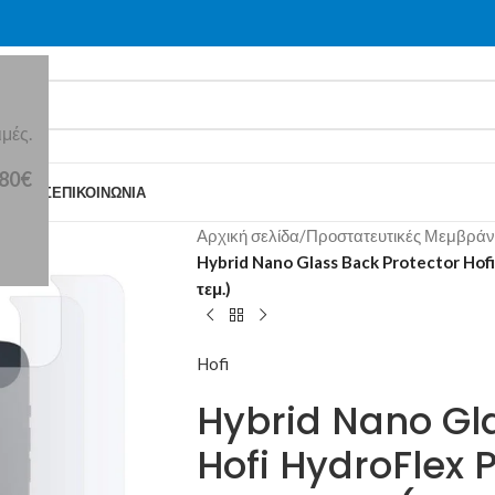
μές.
 80€
Ε ΕΜΆΣ
ΕΠΙΚΟΙΝΩΝΊΑ
Αρχική σελίδα
/
Προστατευτικές Μεμβράν
Hybrid Nano Glass Back Protector Hof
τεμ.)
Hofi
Hybrid Nano Gl
Hofi HydroFlex 