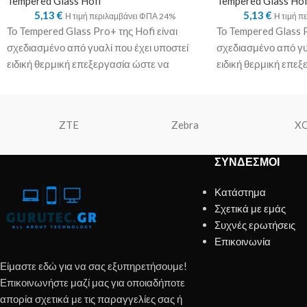
Tempered Glass Hofi
Tempered Glass Hof
5,13
€
5,13
€
Η τιμή περιλαμβάνει ΦΠΑ 24%
Η τιμή π
Το Tempered Glass Pro+ της Hofi είναι
Το Tempered Glass P
σχεδιασμένο από γυαλί που έχει υποστεί
σχεδιασμένο από γυα
ειδική θερμική επεξεργασία ώστε να
ειδική θερμική επεξ
εφαρμόζει τέλεια
εφαρμόζει τέλεια
ZTE
Zebra
X
ΣΎΝΔΕΣΜΟΙ
Κατάστημα
Σχετικά με εμάς
Συχνές ερωτήσεις
Επικοινωνία
Είμαστε εδώ για να σας εξυπηρετήσουμε!
Επικοινωνήστε μαζί μας για οποιαδήποτε
απορία σχετικά με τις παραγγελίες σας ή