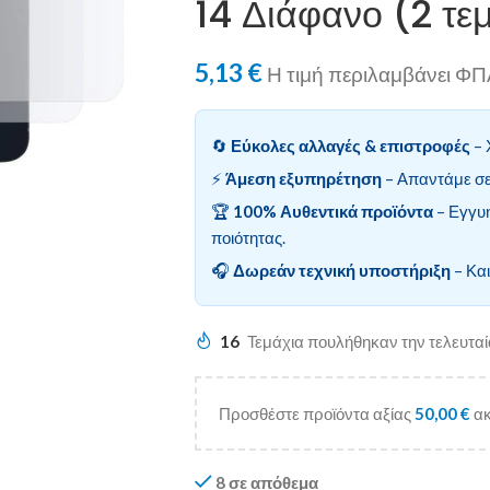
14 Διάφανο (2 τεμ
5,13
€
Η τιμή περιλαμβάνει Φ
🔄
Εύκολες αλλαγές & επιστροφές
– 
⚡
Άμεση εξυπηρέτηση
– Απαντάμε σε
🏆
100% Αυθεντικά προϊόντα
– Εγγυ
ποιότητας.
🎧
Δωρεάν τεχνική υποστήριξη
– Και
16
Τεμάχια πουλήθηκαν την τελευτα
Προσθέστε προϊόντα αξίας
50,00
€
ακ
8 σε απόθεμα