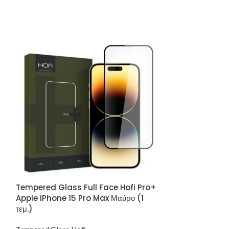
Tempered Glass Full Face Hofi Pro+
Tempered Glas
Apple iPhone 15 Pro Max Μαύρο (1
Apple iPhone 15
τεμ.)
Tempered Glass 