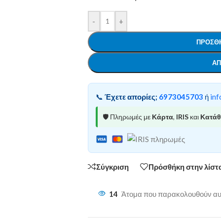
-
+
ΠΡΟΣΘΉ
ΑΠ
📞
Έχετε απορίες;
6973045703
ή
inf
🛡️ Πληρωμές με
Κάρτα
,
IRIS
και
Κατά
Σύγκριση
Πρόσθήκη στην λίστ
14
Άτομα που παρακολουθούν αυτ