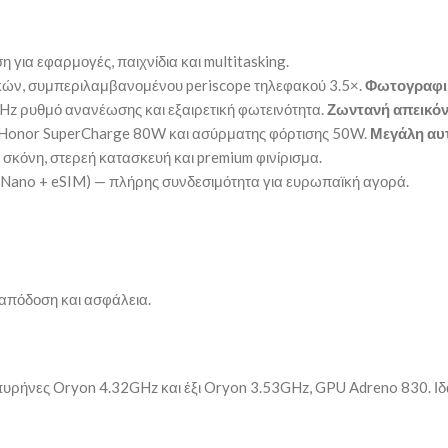
για εφαρμογές, παιχνίδια και multitasking.
ών, συμπεριλαμβανομένου periscope τηλεφακού 3.5×.
Φωτογραφι
 ρυθμό ανανέωσης και εξαιρετική φωτεινότητα.
Ζωντανή απεικόν
ς Honor SuperCharge 80W και ασύρματης φόρτισης 50W.
Μεγάλη αυ
 σκόνη, στερεή κατασκευή και premium φινίρισμα.
M (Nano + eSIM) — πλήρης συνδεσιμότητα για ευρωπαϊκή αγορά.
 απόδοση και ασφάλεια.
υρήνες Oryon 4.32GHz και έξι Oryon 3.53GHz, GPU Adreno 830. Ιδα