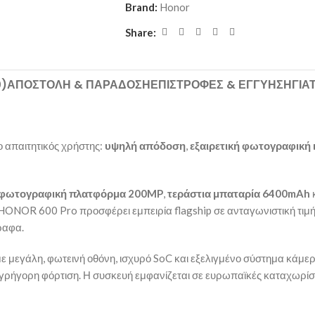
Brand:
Honor
Share:
0)
ΑΠΟΣΤΟΛΉ & ΠΑΡΆΔΟΣΗ
ΕΠΙΣΤΡΟΦΈΣ & ΕΓΓΎΗΣΗ
ΓΙΑ
ο απαιτητικός χρήστης:
υψηλή απόδοση
,
εξαιρετική φωτογραφική 
ή φωτογραφική πλατφόρμα 200MP
,
τεράστια μπαταρία 6400mAh
ο HONOR 600 Pro προσφέρει εμπειρία flagship σε ανταγωνιστική τιμή
ραφα.
ε μεγάλη, φωτεινή οθόνη, ισχυρό SoC και εξελιγμένο σύστημα κάμε
αι γρήγορη φόρτιση. Η συσκευή εμφανίζεται σε ευρωπαϊκές καταχωρίσ