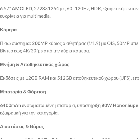
6.57″
AMOLED
, 2728×1264 px, 60–120Hz, HDR, εξαιρετική φωτεινό
ευκρίνεια για multimedia.
Κάμερα
Πίσω σύστημα:
200MP
κύριος αισθητήρας (f/1.9) με OIS, 50MP υπε
Βίντεο έως 4K/30fps από την κύρια κάμερα.
Μνήμη & Αποθηκευτικός χώρος
Εκδόσεις με 12GB RAM και 512GB αποθηκευτικού χώρου (UFS), επα
Μπαταρία & Φόρτιση
6400mAh
ενσωματωμένη μπαταρία, υποστήριξη
80W Honor Supe
εξαιρετική για την κατηγορία.
Διαστάσεις & Βάρος