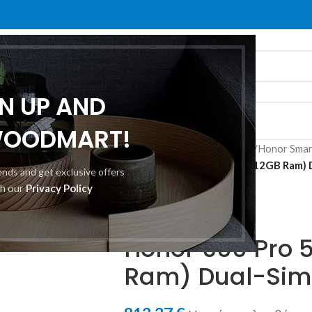
GN UP AND
Ε ΕΜΆΣ
ΕΠΙΚΟΙΝΩΝΊΑ
WOODMART!
Αρχική σελίδα
/
Smartphones
/
Honor Sma
Honor 600 Pro 5G 512GB (12GB Ram) D
rends and get exclusive offers
Επιστροφή στα προϊόντα
th our
Privacy Policy
Honor
Honor 600 Pro 
Ram) Dual-Sim 