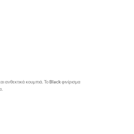
αι ανθεκτικά κουμπιά. Το
Black
φινίρισμα
α.