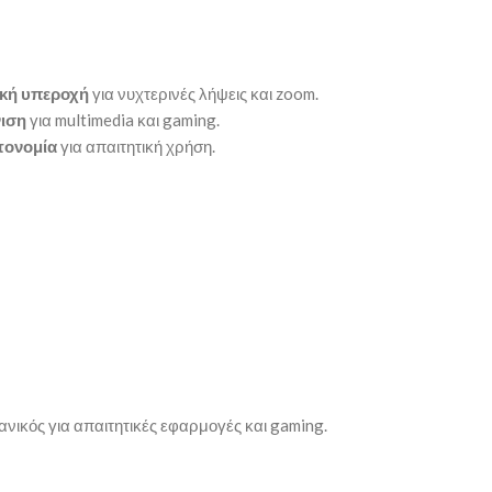
κή υπεροχή
για νυχτερινές λήψεις και zoom.
ιση
για multimedia και gaming.
τονομία
για απαιτητική χρήση.
νικός για απαιτητικές εφαρμογές και gaming.