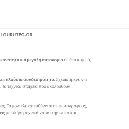
ΤΊ GURUTEC.GR
ικανότητα
και
μεγάλη αυτονομία
σε ένα κομψό,
και
πλούσια συνδεσιμότητα
. Σχεδιασμένο για
. Τα τεχνικά στοιχεία που ακολουθούν
ρας. Το μοντέλο απευθύνεται σε φωτογράφους,
εις με πλήρη τεχνικά χαρακτηριστικά και