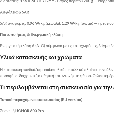
Διαστάσεις:
156 × 74.7 × 7.8 mm
· Βάρος περίπου
200 g
— ισορροπία
Ασφάλεια & SAR
SAR αναφορές:
0.96 W/kg (κεφάλι)
,
1.29 W/kg (σώμα)
— τιμές που
Πιστοποιήσεις & Ενεργειακή κλάση
Ενεργειακή κλάση
A
(A–G) σύμφωνα με τις καταχωρήσεις, δείγμα β
Υλικά κατασκευής και χρώματα
Η κατασκευή συνδυάζει premium υλικά: μεταλλικό πλαίσιο με γυάλινο
προσφέρει διαχρονική αισθητική και αντοχή στη φθορά. Οι λεπτομέρ
Τι περιλαμβάνεται στη συσκευασία για την 
Τυπικό περιεχόμενο συσκευασίας (EU version):
Συσκευή
HONOR 600 Pro