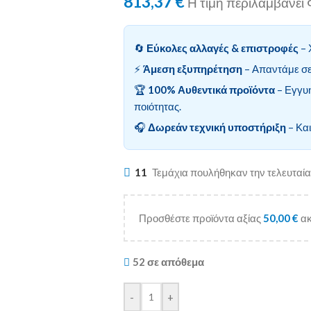
813,37
€
Η τιμή περιλαμβάνε
🔄
Εύκολες αλλαγές & επιστροφές
– 
⚡
Άμεση εξυπηρέτηση
– Απαντάμε σε
🏆
100% Αυθεντικά προϊόντα
– Εγγυ
ποιότητας.
🎧
Δωρεάν τεχνική υποστήριξη
– Και
11
Τεμάχια πουλήθηκαν την τελευταί
Προσθέστε προϊόντα αξίας
50,00
€
ακ
52 σε απόθεμα
-
+