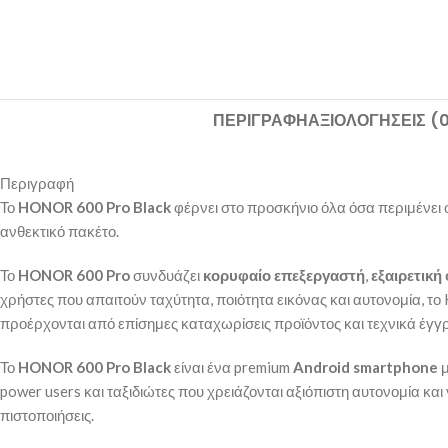
ΠΕΡΙΓΡΑΦΉ
ΑΞΙΟΛΟΓΉΣΕΙΣ (
Περιγραφή
Το
HONOR 600 Pro Black
φέρνει στο προσκήνιο όλα όσα περιμένει 
ανθεκτικό πακέτο.
Το
HONOR 600 Pro
συνδυάζει
κορυφαίο επεξεργαστή
,
εξαιρετικ
χρήστες που απαιτούν ταχύτητα, ποιότητα εικόνας και αυτονομία, τ
προέρχονται από επίσημες καταχωρίσεις προϊόντος και τεχνικά έγγ
Το
HONOR 600 Pro Black
είναι ένα premium
Android smartphone
μ
power users και ταξιδιώτες που χρειάζονται αξιόπιστη αυτονομία κ
πιστοποιήσεις.