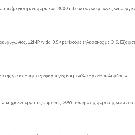
τητα (μέγιστη αναφορά έως 8000 nits σε συγκεκριμένες λειτουργίες
ρευρυγώνιος, 12MP wide, 3.5× periscope τηλεφακός με OIS. Εξαιρετ
ρκής για απαιτητικές εφαρμογές και μεγάλα αρχεία πολυμέσων.
rCharge
ενσύρματης φόρτισης,
50W
ασύρματης φόρτισης και αντίσ