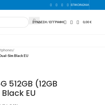
ΕΠΙΚΟΙΝΩΝΊΑ
ΣΎΝΔΕΣΗ / ΕΓΓΡΑΦΉ
0,00
€
rtphones
/
ual-Sim Black EU
5G 512GB (12GB
Black EU