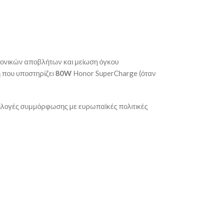
ρονικών αποβλήτων και μείωση όγκου
ή που υποστηρίζει
80W
Honor SuperCharge (όταν
πιλογές συμμόρφωσης με ευρωπαϊκές πολιτικές