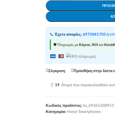
ΠΡΟΣΘΉ
ΑΠ
📞
Έχετε απορίες;
6973045703
ή
inf
🛡️ Πληρωμές με
Κάρτα
,
IRIS
και
Κατά
Σύγκριση
Πρόσθήκη στην λίστα 
19
Άτομα που παρακολουθούν αυτό
Κωδικός προϊόντος:
bs_69365208951
Κατηγορία:
Honor Smartphones