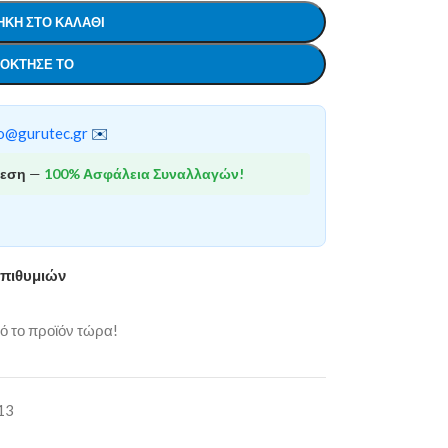
ΚΗ ΣΤΟ ΚΑΛΆΘΙ
ΌΚΤΗΣΕ ΤΟ
o@gurutec.gr
✉️
θεση
—
100% Ασφάλεια Συναλλαγών!
επιθυμιών
 το προϊόν τώρα!
13