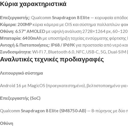
Κύρια χαρακτηριστικά
Επεξεργαστής:
Qualcomm
Snapdragon 8 Elite
— κορυφαία απόδοση 
Κάμερα:
200MP
κύρια κάμερα με OIS και σύστημα πολλαπλών φακ
Οθόνη:
6.57″ AMOLED
με υψηλή ανάλυση 2728×1264 px, 60–120Hz
Μπαταρία:
6400mAh
με υποστήριξη ταχείας ενσύρματης φόρτιση
Αντοχή & Πιστοποιήσεις:
IP68 / IP69K
για προστασία από νερό και
Συνδεσιμότητα:
Wi‑Fi 7, Bluetooth 6.0, NFC, USB‑C, 5G, Dual‑SI
Αναλυτικές τεχνικές προδιαγραφές
Λειτουργικό σύστημα
Android 16 με MagicOS (προεγκατεστημένο), βελτιστοποιημένο για
Επεξεργαστής (SoC)
Qualcomm
Snapdragon 8 Elite (SM8750‑AB)
— 8‑πύρηνος με δύο π
Οθόνη