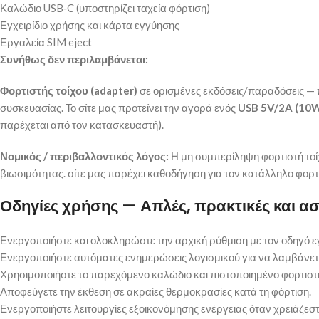
Καλώδιο USB‑C (υποστηρίζει ταχεία φόρτιση)
Εγχειρίδιο χρήσης και κάρτα εγγύησης
Εργαλεία SIM eject
Συνήθως δεν περιλαμβάνεται:
Φορτιστής τοίχου (adapter)
σε ορισμένες εκδόσεις/παραδόσεις —
συσκευασίας. Το σίτε μας προτείνει την αγορά ενός
USB 5V/2A (10
παρέχεται από τον κατασκευαστή).
Νομικός / περιβαλλοντικός λόγος:
Η μη συμπερίληψη φορτιστή τοί
βιωσιμότητας. σίτε μας παρέχει καθοδήγηση για τον κατάλληλο φορτ
Οδηγίες χρήσης — Απλές, πρακτικές και α
Ενεργοποιήστε και ολοκληρώστε την αρχική ρύθμιση με τον οδηγό 
Ενεργοποιήστε αυτόματες ενημερώσεις λογισμικού για να λαμβάνετε
Χρησιμοποιήστε το παρεχόμενο καλώδιο και πιστοποιημένο φορτιστή 
Αποφεύγετε την έκθεση σε ακραίες θερμοκρασίες κατά τη φόρτιση.
Ενεργοποιήστε λειτουργίες εξοικονόμησης ενέργειας όταν χρειάζεσ