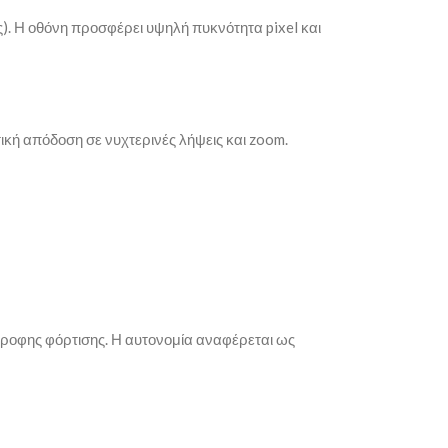
). Η οθόνη προσφέρει υψηλή πυκνότητα pixel και
ική απόδοση σε νυχτερινές λήψεις και zoom.
τροφης φόρτισης. Η αυτονομία αναφέρεται ως