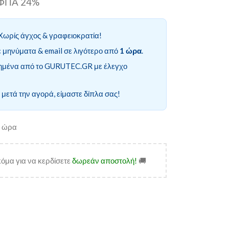
ι ΦΠΑ 24%
Χωρίς άγχος & γραφειοκρατία!
 μηνύματα & email σε λιγότερο από
1 ώρα
.
ημένα από το GURUTEC.GR με έλεγχο
 μετά την αγορά, είμαστε δίπλα σας!
α ώρα
όμα για να κερδίσετε
δωρεάν αποστολή!
🚚