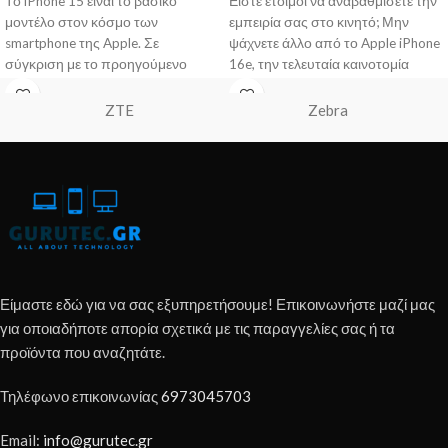
Το iPhone 15 είναι το βασικό
Είστε έτοιμοι να αναβαθμίσετε την
μοντέλο στον κόσμο των
εμπειρία σας στο κινητό; Μην
smartphone της Apple. Σε
ψάχνετε άλλο από το Apple iPhone
σύγκριση με το προηγούμενο
16e, την τελευταία καινοτομία
μοντέλο, υπάρχουν
ZTE
Zebra
Είμαστε εδώ για να σας εξυπηρετήσουμε! Επικοινωνήστε μαζί μας
για οποιαδήποτε απορία σχετικά με τις παραγγελίες σας ή τα
προϊόντα που αναζητάτε.
Τηλέφωνο επικοινωνίας
6973045703
Email:
info@gurutec.gr