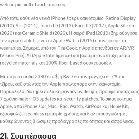
web σε μία multi-touch συσκευή.
Από τότε, κάθε νέα γενιά iPhone έφερε καινοτομίες: Retina Display
(2010), Siri (2011), Touch ID (2013), Face ID (2017), Apple Silicon
(2020) και Ceramic Shield (2020). Η σειρά iPad (2010) δημιούργησε
την αγορά tablets, ενώ το Apple Watch (2015) επανεφηύρε τα
wearables. Σήμερα, υπό τον Tim Cook, η Apple επενδύει σε AR/VR
(Vision Pro), AI (Apple Intelligence) και βιώσιμη ανάπτυξη μέσω
recycled materials και 100% fiber-based συσκευασιών.
Με ετήσια έσοδα >380 δισ. $, η R&D δαπάνη αγγίζει 6–7% του
τζίρου, καθιστώντας την Apple πρωτοπόρο στην καινοτομία.
Παράλληλα, διατηρεί πολιτική privacy by design, προσφέροντας έως
7 χρόνια major iOS updates και security patches. Το οικοσύστημα
Apple, από iPhone έως Mac, iPad, Watch, AirPods και HomeKit,
εξασφαλίζει seamless εμπειρία χρήσης και διαλειτουργικότητα,
καθιερώνοντας βιώσιμες προδιαγραφές ποιότητας και ασφάλειας.
21. Συμπέρασμα