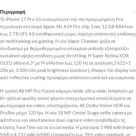
Περιγραφή
Το iPhone 17 Pro 5G ενσωματώνει την πιο προχωρημένη Pro
τεχνολογία στη σειρά Apple. Με A19 Pro chip 3 nm, 12 GB RAM και
έως 2 TB UFS 4.0 αποθηκευτικό χώρο, παρέχει απίστευτες επιδόσεις
σε multitasking και gaming. Η νέα Vapor Chamber ψύξη σε
συνδυασμό με θερμοθερμευμένο αλουμίνιο unibody εξασφαλίζει
sustained υψηλή απόδοση χωρίς throttling. Η Super Retina XDR
OLED οθόνη 6,3″ με ProMotion έως 120 Hz σε ανάλυση 2 622×1
206 px, 3 000 nits peak brightness (outdoor), Always-On display και
anti-reflective coating προσφέρει απίστευτο contrast και ευκρίνεια.
Η τριπλή 48 MP Pro Fusion κάμερα (wide, ultra-wide, telephoto με
8× optical-quality zoom) φέρνει επαγγελματικά αποτελέσματα σε
φωτογραφία και video, υποστηρίζοντας 4K Dolby Vision HDR και
ProRes μέχρι 120 fps. Η νέα 18 MP Center Stage selfie camera με
autofocus και simultaneous dual-capture video αναβαθμίζει τις
κλήσεις FaceTime και τα social media. Η μπαταρία 3 988 mAh (nano-
SIM) ή 4 252 mAh (eSIM) εξασφαλίζει έως 39 h video playback, με