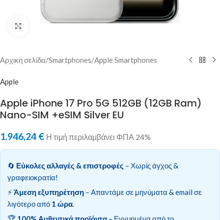
Κλικ για μεγέθυνση
Αρχική σελίδα
/
Smartphones
/
Apple Smartphones
Apple
Apple iPhone 17 Pro 5G 512GB (12GB Ram)
Nano-SIM +eSIM Silver EU
1.946,24
€
Η τιμή περιλαμβάνει ΦΠΑ 24%
🔄
Εύκολες αλλαγές & επιστροφές
– Χωρίς άγχος &
γραφειοκρατία!
⚡
Άμεση εξυπηρέτηση
– Απαντάμε σε μηνύματα & email σε
λιγότερο από
1 ώρα
.
🏆
100% Αυθεντικά προϊόντα
– Εγγυημένα από το