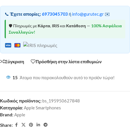
📞
Έχετε απορίες;
6973045703
ή
info@gurutec.gr
✉️
🛡️ Πληρωμές με
Κάρτα
,
IRIS
και
Κατάθεση
—
100% Ασφάλεια
Συναλλαγών!
Σύγκριση
Πρόσθήκη στην λίστα επιθυμιών
15
Άτομα που παρακολουθούν αυτό το προϊόν τώρα!
Κωδικός προϊόντος:
bs_195950627848
Κατηγορία:
Apple Smartphones
Brand:
Apple
Share: