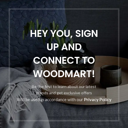
HEY YOU, SIGN
UP AND
CONNECT TO
WOODMART!
Be the first to learn about our latest
trends and get exclusive offers
Will be used in accordance with our
Privacy Policy
Apple
iPhone