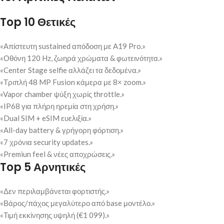
Top 10 Θετικές
«Απίστευτη sustained απόδοση με A19 Pro.»
«Οθόνη 120 Hz, ζωηρά χρώματα & φωτεινότητα.»
«Center Stage selfie αλλάζει τα δεδομένα.»
«Τριπλή 48 MP Fusion κάμερα με 8× zoom.»
«Vapor chamber ψύξη χωρίς throttle.»
«IP68 για πλήρη ηρεμία στη χρήση.»
«Dual SIM + eSIM ευελιξία.»
«All-day battery & γρήγορη φόρτιση.»
«7 χρόνια security updates.»
«Premiun feel & νέες αποχρώσεις.»
Top 5 Αρνητικές
«Δεν περιλαμβάνεται φορτιστής.»
«Βάρος/πάχος μεγαλύτερο από base μοντέλο.»
«Τιμή εκκίνησης υψηλή (€1 099).»