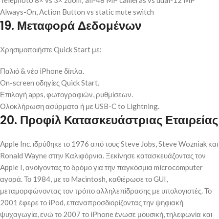
Telephoto 8× vs 3× zoom; all-48 MP cameras vs dual-12 MP
Always-On, Action Button vs static mute switch
19. Μεταφορά Δεδομένων
Χρησιμοποιήστε Quick Start με:
Παλιό & νέο iPhone δίπλα.
On-screen οδηγίες Quick Start.
Επιλογή apps, φωτογραφιών, ρυθμίσεων.
Ολοκλήρωση ασύρματα ή με USB-C to Lightning.
20. Προφίλ Κατασκευάστριας Εταιρείας
Apple Inc. ιδρύθηκε το 1976 από τους Steve Jobs, Steve Wozniak και
Ronald Wayne στην Καλιφόρνια. Ξεκίνησε κατασκευάζοντας τον
Apple I, ανοίγοντας το δρόμο για την παγκόσμια microcomputer
αγορά. Το 1984, με το Macintosh, καθιέρωσε το GUI,
μεταμορφώνοντας τον τρόπο αλληλεπίδρασης με υπολογιστές. Το
2001 έφερε το iPod, επαναπροσδιορίζοντας την ψηφιακή
ψυχαγωγία, ενώ το 2007 το iPhone ένωσε μουσική, τηλεφωνία και