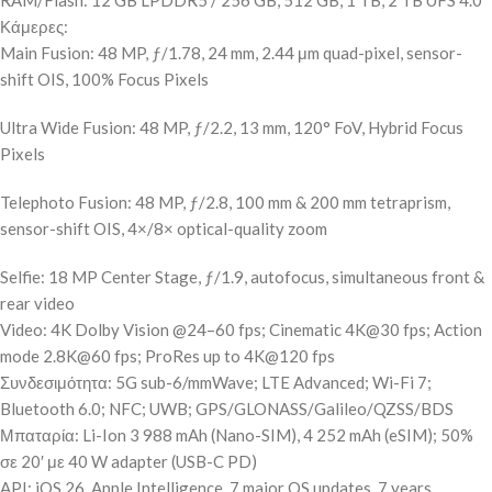
RAM/Flash: 12 GB LPDDR5 / 256 GB, 512 GB, 1 TB, 2 TB UFS 4.0
Κάμερες:
Main Fusion: 48 MP, ƒ/1.78, 24 mm, 2.44 μm quad-pixel, sensor-
shift OIS, 100% Focus Pixels
Ultra Wide Fusion: 48 MP, ƒ/2.2, 13 mm, 120° FoV, Hybrid Focus
Pixels
Telephoto Fusion: 48 MP, ƒ/2.8, 100 mm & 200 mm tetraprism,
sensor-shift OIS, 4×/8× optical-quality zoom
Selfie: 18 MP Center Stage, ƒ/1.9, autofocus, simultaneous front &
rear video
Video: 4K Dolby Vision @24–60 fps; Cinematic 4K@30 fps; Action
mode 2.8K@60 fps; ProRes up to 4K@120 fps
Συνδεσιμότητα: 5G sub-6/mmWave; LTE Advanced; Wi-Fi 7;
Bluetooth 6.0; NFC; UWB; GPS/GLONASS/Galileo/QZSS/BDS
Μπαταρία: Li-Ion 3 988 mAh (Nano-SIM), 4 252 mAh (eSIM); 50%
σε 20′ με 40 W adapter (USB-C PD)
API: iOS 26, Apple Intelligence, 7 major OS updates, 7 years