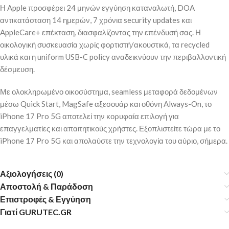
Η Apple προσφέρει 24 μηνών εγγύηση καταναλωτή, DOA
αντικατάσταση 14 ημερών, 7 χρόνια security updates και
AppleCare+ επέκταση, διασφαλίζοντας την επένδυσή σας. Η
οικολογική συσκευασία χωρίς φορτιστή/ακουστικά, τα recycled
υλικά και η uniform USB-C policy αναδεικνύουν την περιβαλλοντική
δέσμευση.
Με ολοκληρωμένο οικοσύστημα, seamless μεταφορά δεδομένων
μέσω Quick Start, MagSafe αξεσουάρ και οθόνη Always-On, το
iPhone 17 Pro 5G αποτελεί την κορυφαία επιλογή για
επαγγελματίες και απαιτητικούς χρήστες. Εξοπλιστείτε τώρα με το
iPhone 17 Pro 5G και απολαύστε την τεχνολογία του αύριο, σήμερα.
Αξιολογήσεις (0)
Αποστολή & Παράδοση
Επιστροφές & Εγγύηση
Γιατί GURUTEC.GR