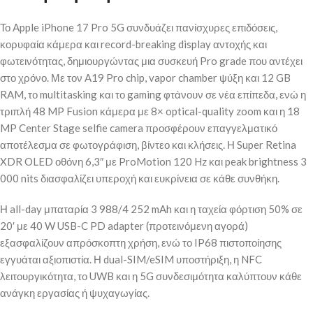
Το Apple iPhone 17 Pro 5G συνδυάζει πανίσχυρες επιδόσεις,
κορυφαία κάμερα και record-breaking display αντοχής και
φωτεινότητας, δημιουργώντας μια συσκευή Pro grade που αντέχει
στο χρόνο. Με τον A19 Pro chip, vapor chamber ψύξη και 12 GB
RAM, το multitasking και το gaming φτάνουν σε νέα επίπεδα, ενώ η
τριπλή 48 MP Fusion κάμερα με 8× optical-quality zoom και η 18
MP Center Stage selfie camera προσφέρουν επαγγελματικό
αποτέλεσμα σε φωτογράφιση, βίντεο και κλήσεις. Η Super Retina
XDR OLED οθόνη 6,3″ με ProMotion 120 Hz και peak brightness 3
000 nits διασφαλίζει υπεροχή και ευκρίνεια σε κάθε συνθήκη.
Η all-day μπαταρία 3 988/4 252 mAh και η ταχεία φόρτιση 50% σε
20′ με 40 W USB-C PD adapter (προτεινόμενη αγορά)
εξασφαλίζουν απρόσκοπτη χρήση, ενώ το IP68 πιστοποίησης
εγγυάται αξιοπιστία. Η dual-SIM/eSIM υποστήριξη, η NFC
λειτουργικότητα, το UWB και η 5G συνδεσιμότητα καλύπτουν κάθε
ανάγκη εργασίας ή ψυχαγωγίας.