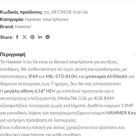
Κωδικός προϊόντος:
no_NFCMOB-Iron Va
Κατηγορία:
Hammer smartphones
Brand:
Hammer
Share:
Περιγραφή
Το Hammer Iron Va είναι το ιδανικό smartphone για αντίξοες
συνθήκες. Με ανθεκτικότητα σε νερό, σκόνη και κραδασμούς, με
πιστοποιήσεις
IP69
και
MIL-STD 810H
, και
μπαταρία 6500mAh
για
διάρκεια λειτουργίας έως 7 ημέρες, δεν θα σας απογοητεύσει.
Η
μεγάλη οθόνη 6.56” HD+
με επιπλέον προστασία και ο
οκταπύρηνος επεξεργαστής MediaTek G36 με 4GB RAM
εξασφαλίζουν λειτουργία χωρίς κολλήματα. Διαθέτει κάμερα 13MP
για μοναδικές λήψεις και προγραμματιζόμενο κουμπί
HAMMER Key
για γρήγορη πρόσβαση σε λειτουργίες.
Είναι η ιδανική επιλογή για όσους χρειάζονται ένα αξιόπιστο και
ανθεκτικό smartphone για κάθε συνθήκη.