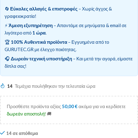
🔄
Εύκολες αλλαγές & επιστροφές
– Χωρίς άγχος &
γραφειοκρατία!
⚡
Άμεση εξυπηρέτηση
– Απαντάμε σε μηνύματα & email σε
λιγότερο από
1 ώρα
.
🏆
100% Αυθεντικά προϊόντα
– Εγγυημένα από το
GURUTEC.GR με έλεγχο ποιότητας.
🎧
Δωρεάν τεχνική υποστήριξη
– Και μετά την αγορά, είμαστε
δίπλα σας!
14
Τεμάχια πουλήθηκαν την τελευταία ώρα
Προσθέστε προϊόντα αξίας
50,00
€
ακόμα για να κερδίσετε
δωρεάν αποστολή!
🚚
14 σε απόθεμα