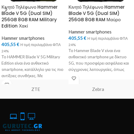
Κινητό Τηλέφωνο Hammer
Κινητό Τηλέφωνο Hammer
Blade V 5G (Dual SIM)
Blade V 5G (Dual SIM)
256GB 8GB RAM Military
256GB 8GB RAM Μαύρο
Edition Χακί
Hammer smartphones
Hammer smartphones
405,55
€
Η τιμή περιλαμβάνει ΦΠΑ
405,55
€
Η τιμή περιλαμβάνει ΦΠΑ
24%
Το Hammer Blade V είναι ένα
24%
Το HAMMER Blade V 5G Military
ανθεκτικό smartphone με δίκτυο
Edition είναι ένα ανθεκτικό
5G, που προσφέρει ασφάλεια και
smartphone, κατάλληλο για τις πιο
σύγχρονες λειτουργείες, όπως
αντίξοες συνθήκες. Με
τεχνολογία eSIM
πιστοποίηση IP69
ZTE
Zebra