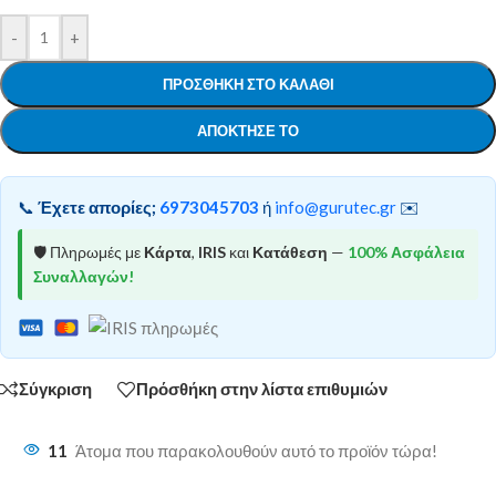
-
+
ΠΡΟΣΘΉΚΗ ΣΤΟ ΚΑΛΆΘΙ
ΑΠΌΚΤΗΣΕ ΤΟ
📞
Έχετε απορίες;
6973045703
ή
info@gurutec.gr
✉️
🛡️ Πληρωμές με
Κάρτα
,
IRIS
και
Κατάθεση
—
100% Ασφάλεια
Συναλλαγών!
Σύγκριση
Πρόσθήκη στην λίστα επιθυμιών
11
Άτομα που παρακολουθούν αυτό το προϊόν τώρα!