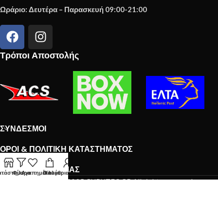
Ωράριο: Δευτέρα – Παρασκευή 09:00-21:00
Τρόποι Αποστολής
ΣΎΝΔΕΣΜΟΙ
ΌΡΟΙ & ΠΟΛΙΤΙΚΉ ΚΑΤΑΣΤΉΜΑΤΟΣ
ΤΟ NEWSLETTER ΜΑΣ
ατάστημα
Φίλτρα
Αγαπημένα
Ο λογαριασμός μου
Καλάθι
Copyright © 2025 GURUTEC.GR All rights reserved.