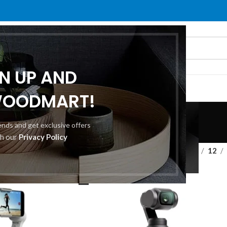
GN UP AND
Ε ΕΜΆΣ
ΕΠΙΚΟΙΝΩΝΊΑ
WOODMART!
DJI
rends and get exclusive offers
th our
Privacy Policy
Εμφάνιση
9
12