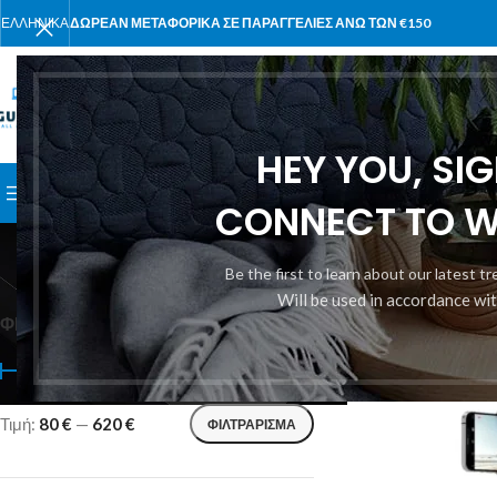
ΕΛΛΗΝΙΚΆ
ΔΩΡΕΑΝ ΜΕΤΑΦΟΡΙΚΑ ΣΕ ΠΑΡΑΓΓΕΛΙΕΣ ΑΝΩ ΤΩΝ €150
ΕΠΙΛΈΞΤΕ ΚΑΤΗΓΟΡΊΑ
HEY YOU, SI
ΑΝΑΖΉΤΗΣΗ ΣΕ ΚΑΤΗΓΟΡΊΕΣ
ΑΡΧΙΚΉ
ΠΡΟΪΌΝΤΑ
ΣΧΕΤΙΚΆ Μ
CONNECT TO 
Be the first to learn about our latest t
Will be used in accordance wi
ΦΊΛΤΡΟ ΤΙΜΉΣ
Αρχική σελίδα
/
DJI
Τιμή:
80 €
—
620 €
ΦΙΛΤΡΆΡΙΣΜΑ